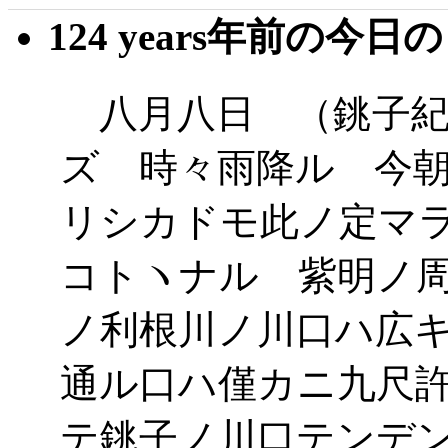
124 years年前の今日
八月八日 （銚子紀
ズ 時々雨降ル 今
リシカドモ此ノ定マ
コトヽナル 紫明ノ
ノ利根川ノ川口ハ広
通ル口ハ僅カニ九尺
テ銚子ノ川口テンデ