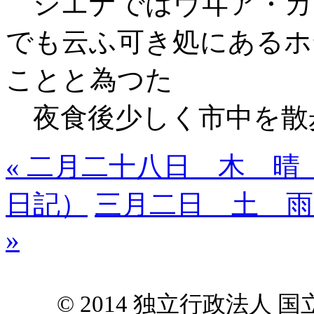
シエナではヴヰア・カ
でも云ふ可き処にあるホ
ことと為つた
夜食後少しく市中を散
« 二月二十八日 木 
日記）
三月二日 土 雨
»
© 2014 独立行政法人