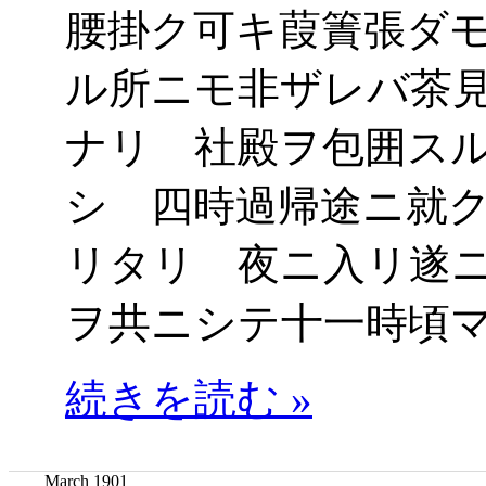
腰掛ク可キ葭簀張ダ
ル所ニモ非ザレバ茶
ナリ 社殿ヲ包囲ス
シ 四時過帰途ニ就
リタリ 夜ニ入リ遂
ヲ共ニシテ十一時頃
続きを読む »
March 1901