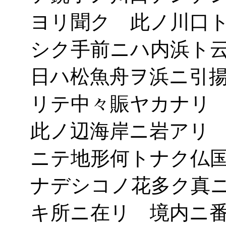
ヨリ聞ク 此ノ川口
シク手前ニハ内浜ト
日ハ松魚舟ヲ浜ニ引
リテ中々賑ヤカナリ
此ノ辺海岸ニ岩アリ
ニテ地形何トナク仏
ナデシコノ花多ク真
キ所ニ在リ 境内ニ