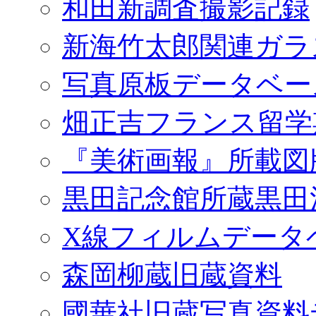
和田新調査撮影記録
新海竹太郎関連ガラ
写真原板データベー
畑正吉フランス留学
『美術画報』所載図
黒田記念館所蔵黒田
X線フィルムデータ
森岡柳蔵旧蔵資料
國華社旧蔵写真資料