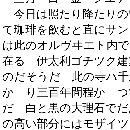
今日は照たり降たりの
て珈琲を飲むと直にサン
は此のオルヴヰエト内で
在る 伊太利ゴチツク建
のだそうだ 此の寺ハ千
かゝり三百年間程かゝつ
だ 白と黒の大理石でだ
の高い部分にはモザイツ