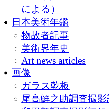
による）
日本美術年鑑
物故者記事
美術界年史
Art news articles
画像
ガラス乾板
尾高鮮之助調査撮影