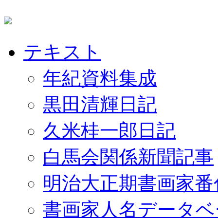
テキスト
年紀資料集成
黒田清輝日記
久米桂一郎日記
白馬会関係新聞記事
明治大正期書画家番
書画家人名データベ