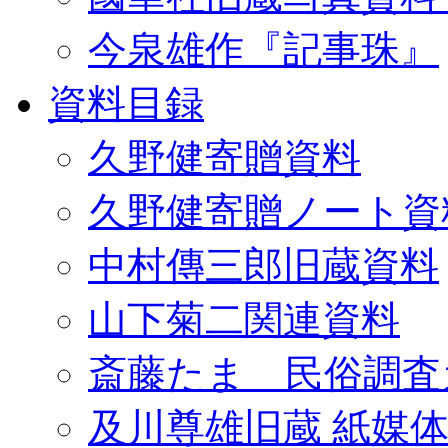
今泉雄作『記事珠』
資料目録
久野健寄贈資料
久野健寄贈ノート資
中村傳三郎旧蔵資料
山下菊二関連資料
斎藤たま 民俗調査
及川尊雄旧蔵 紙媒