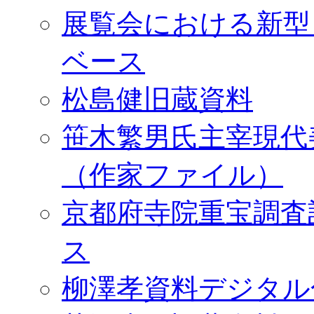
展覧会における新型
ベース
松島健旧蔵資料
笹木繁男氏主宰現代
（作家ファイル）
京都府寺院重宝調査
ス
柳澤孝資料デジタル