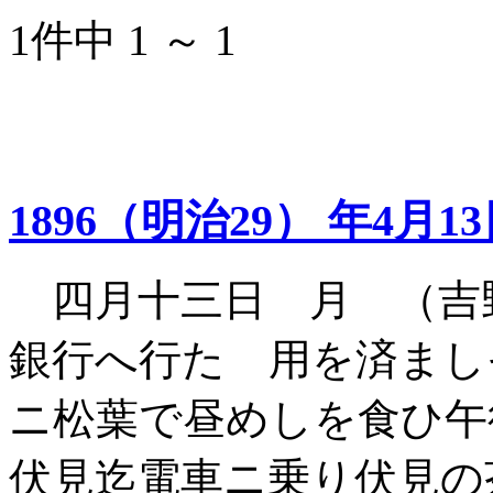
1件中 1 ～ 1
1896（明治29） 年4月1
四月十三日 月 （吉
銀行へ行た 用を済まし
ニ松葉で昼めしを食ひ
伏見迄電車ニ乗り伏見の