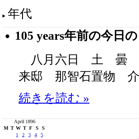
年代
105 years年前の今日
八月六日 土 曇 
来邸 那智石置物 
続きを読む »
April 1896
M
T
W
T
F
S
S
1
2
3
4
5