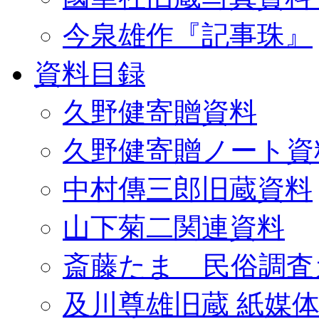
今泉雄作『記事珠』
資料目録
久野健寄贈資料
久野健寄贈ノート資
中村傳三郎旧蔵資料
山下菊二関連資料
斎藤たま 民俗調査
及川尊雄旧蔵 紙媒