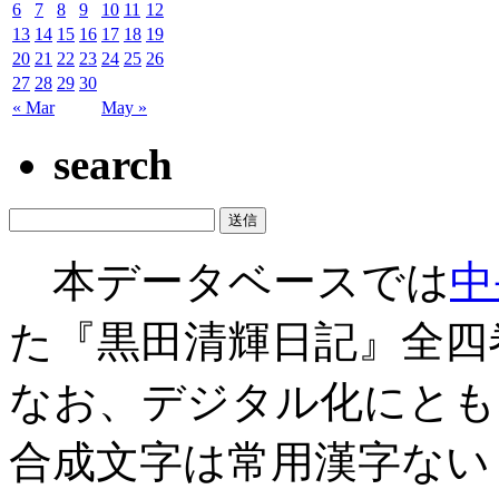
6
7
8
9
10
11
12
13
14
15
16
17
18
19
20
21
22
23
24
25
26
27
28
29
30
« Mar
May »
search
本データベースでは
中
た『黒田清輝日記』全四
なお、デジタル化にとも
合成文字は常用漢字ない