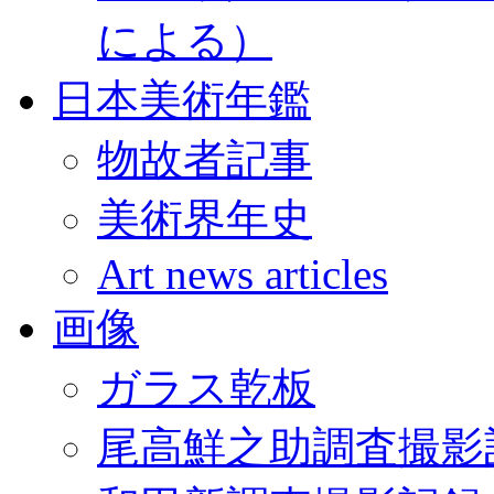
による）
日本美術年鑑
物故者記事
美術界年史
Art news articles
画像
ガラス乾板
尾高鮮之助調査撮影