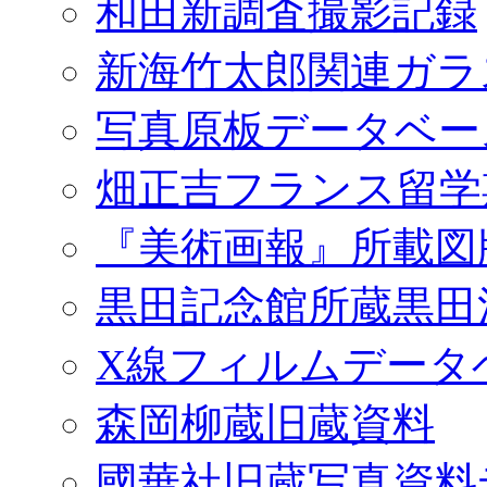
和田新調査撮影記録
新海竹太郎関連ガラ
写真原板データベー
畑正吉フランス留学
『美術画報』所載図
黒田記念館所蔵黒田
X線フィルムデータ
森岡柳蔵旧蔵資料
國華社旧蔵写真資料