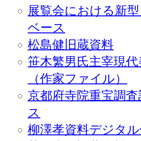
展覧会における新型
ベース
松島健旧蔵資料
笹木繁男氏主宰現代
（作家ファイル）
京都府寺院重宝調査
ス
柳澤孝資料デジタル