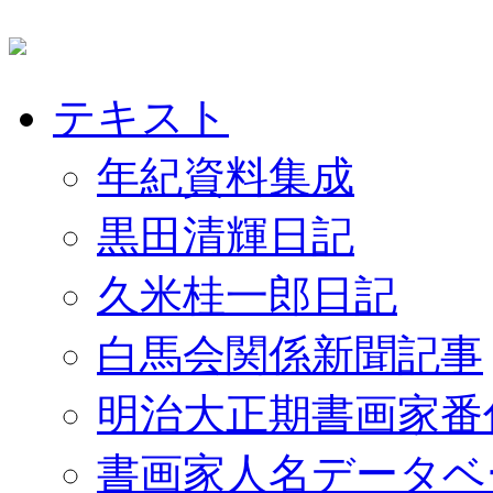
テキスト
年紀資料集成
黒田清輝日記
久米桂一郎日記
白馬会関係新聞記事
明治大正期書画家番
書画家人名データベ