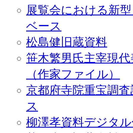
展覧会における新型
ベース
松島健旧蔵資料
笹木繁男氏主宰現代
（作家ファイル）
京都府寺院重宝調査
ス
柳澤孝資料デジタル