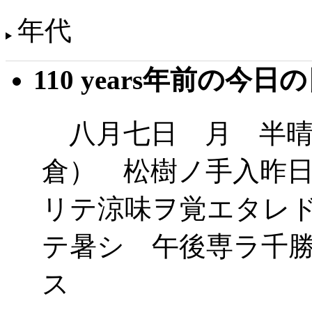
年代
110 years年前の今日
八月七日 月 半晴
倉） 松樹ノ手入昨
リテ涼味ヲ覚エタレ
テ暑シ 午後専ラ千
ス