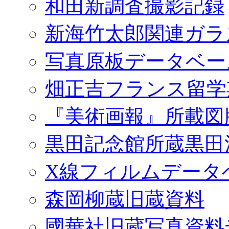
和田新調査撮影記録
新海竹太郎関連ガラ
写真原板データベー
畑正吉フランス留学
『美術画報』所載図
黒田記念館所蔵黒田
X線フィルムデータ
森岡柳蔵旧蔵資料
國華社旧蔵写真資料