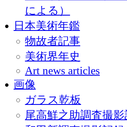
による）
日本美術年鑑
物故者記事
美術界年史
Art news articles
画像
ガラス乾板
尾高鮮之助調査撮影