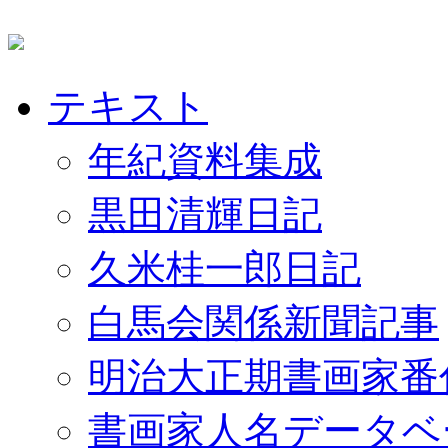
テキスト
年紀資料集成
黒田清輝日記
久米桂一郎日記
白馬会関係新聞記事
明治大正期書画家番
書画家人名データベ