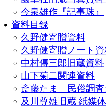
今泉雄作『記事珠』
資料目録
久野健寄贈資料
久野健寄贈ノート資
中村傳三郎旧蔵資料
山下菊二関連資料
斎藤たま 民俗調査
及川尊雄旧蔵 紙媒