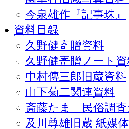
今泉雄作『記事珠』
資料目録
久野健寄贈資料
久野健寄贈ノート資
中村傳三郎旧蔵資料
山下菊二関連資料
斎藤たま 民俗調査
及川尊雄旧蔵 紙媒