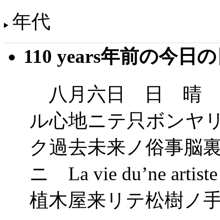
年代
110 years年前の今日
八月六日 日 晴 
ル心地ニテ只ボンヤ
ク過去未来ノ俗事脳
ニ La vie du’ne
植木屋来リテ松樹ノ