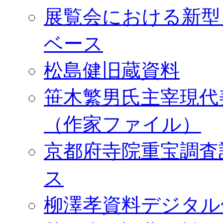
展覧会における新型
ベース
松島健旧蔵資料
笹木繁男氏主宰現代
（作家ファイル）
京都府寺院重宝調査
ス
柳澤孝資料デジタル