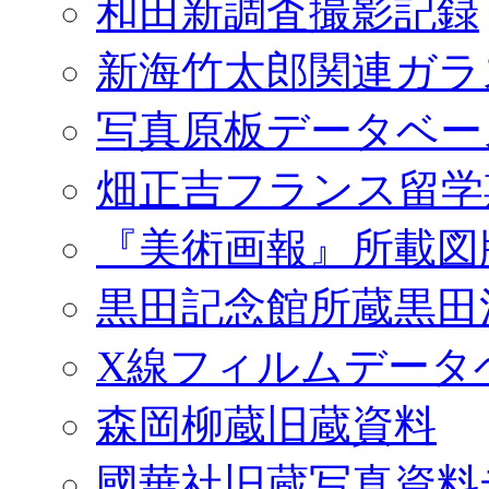
和田新調査撮影記録
新海竹太郎関連ガラ
写真原板データベー
畑正吉フランス留学
『美術画報』所載図
黒田記念館所蔵黒田
X線フィルムデータ
森岡柳蔵旧蔵資料
國華社旧蔵写真資料