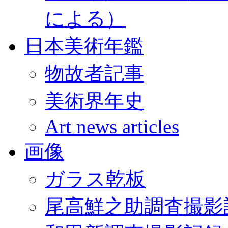
による）
日本美術年鑑
物故者記事
美術界年史
Art news articles
画像
ガラス乾板
尾高鮮之助調査撮影