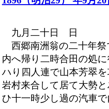
1896（明治29） 年9月2
九月二十日 日
西郷南洲翁の二十年祭
内へ帰り二時合田の処に
ハり四人連で山本芳翠
岩村来合して居て大勢と
ひ十一時少し過の汽車で