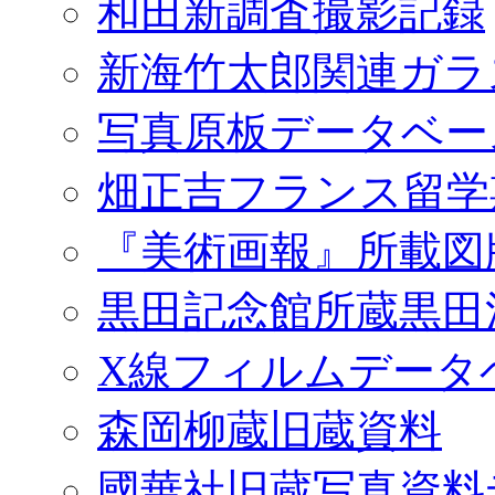
和田新調査撮影記録
新海竹太郎関連ガラ
写真原板データベー
畑正吉フランス留学
『美術画報』所載図
黒田記念館所蔵黒田
X線フィルムデータ
森岡柳蔵旧蔵資料
國華社旧蔵写真資料