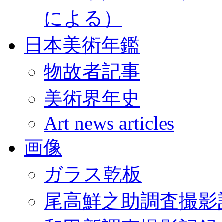
による）
日本美術年鑑
物故者記事
美術界年史
Art news articles
画像
ガラス乾板
尾高鮮之助調査撮影