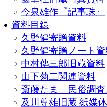
今泉雄作『記事珠』
資料目録
久野健寄贈資料
久野健寄贈ノート資
中村傳三郎旧蔵資料
山下菊二関連資料
斎藤たま 民俗調査
及川尊雄旧蔵 紙媒