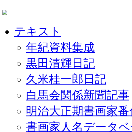
テキスト
年紀資料集成
黒田清輝日記
久米桂一郎日記
白馬会関係新聞記事
明治大正期書画家番
書画家人名データベ