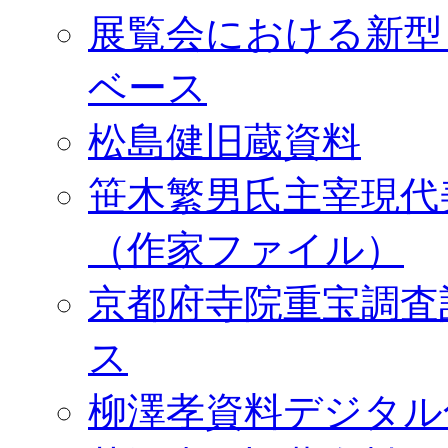
展覧会における新型
ベース
松島健旧蔵資料
笹木繁男氏主宰現代
（作家ファイル）
京都府寺院重宝調査
ス
柳澤孝資料デジタル