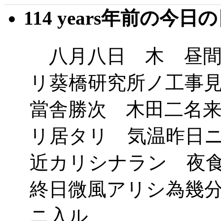
114 years年前の今日
八月八日 木 昼間
リ葵橋研究所ノ工事
當舎勝次 木田二名
リ居タリ 気温昨日
近カリシナラン 夜
終日微風アリシ為幾
ニ入ル