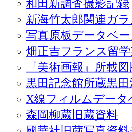
和田新調査撮影記録
新海竹太郎関連ガラ
写真原板データベー
畑正吉フランス留学
『美術画報』所載図
黒田記念館所蔵黒田
X線フィルムデータ
森岡柳蔵旧蔵資料
國華社旧蔵写真資料