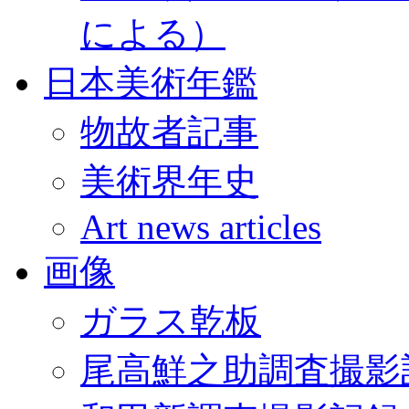
による）
日本美術年鑑
物故者記事
美術界年史
Art news articles
画像
ガラス乾板
尾高鮮之助調査撮影