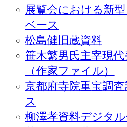
展覧会における新型
ベース
松島健旧蔵資料
笹木繁男氏主宰現代
（作家ファイル）
京都府寺院重宝調査
ス
柳澤孝資料デジタル