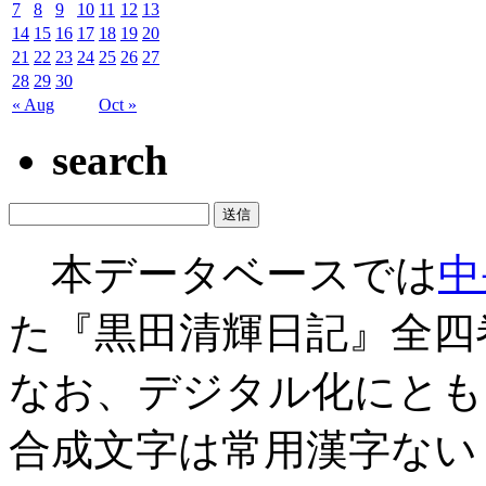
7
8
9
10
11
12
13
14
15
16
17
18
19
20
21
22
23
24
25
26
27
28
29
30
« Aug
Oct »
search
本データベースでは
中
た『黒田清輝日記』全四
なお、デジタル化にとも
合成文字は常用漢字ない