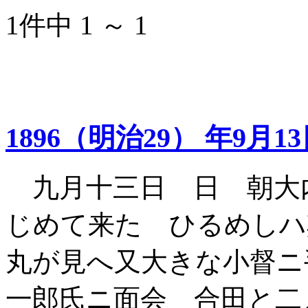
1件中 1 ～ 1
1896（明治29） 年9月1
九月十三日 日 朝大
じめて来た ひるめしハ
丸が見へ又大きな小督ニ
一郎氏ニ面会 合田と二