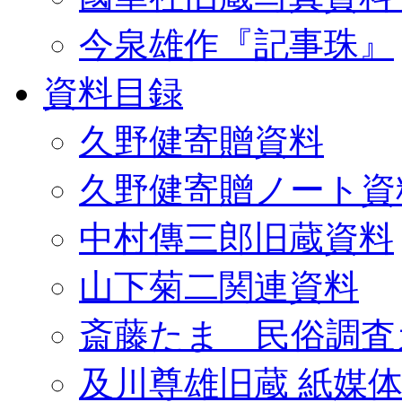
今泉雄作『記事珠』
資料目録
久野健寄贈資料
久野健寄贈ノート資
中村傳三郎旧蔵資料
山下菊二関連資料
斎藤たま 民俗調査
及川尊雄旧蔵 紙媒