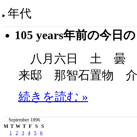
年代
105 years年前の今日
八月六日 土 曇 
来邸 那智石置物 
続きを読む »
September 1896
M
T
W
T
F
S
S
1
2
3
4
5
6