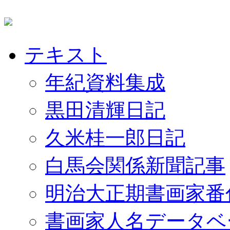
テキスト
年紀資料集成
黒田清輝日記
久米桂一郎日記
白馬会関係新聞記事
明治大正期書画家番
書画家人名データベ