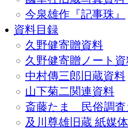
今泉雄作『記事珠』
資料目録
久野健寄贈資料
久野健寄贈ノート資
中村傳三郎旧蔵資料
山下菊二関連資料
斎藤たま 民俗調査
及川尊雄旧蔵 紙媒