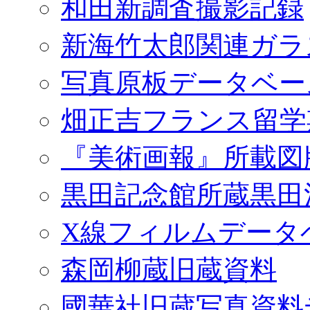
和田新調査撮影記録
新海竹太郎関連ガラ
写真原板データベー
畑正吉フランス留学
『美術画報』所載図
黒田記念館所蔵黒田
X線フィルムデータ
森岡柳蔵旧蔵資料
國華社旧蔵写真資料