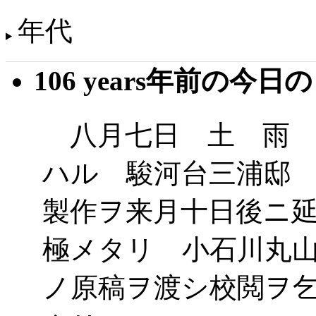
年代
106 years年前の今日
八月七日 土 雨 
ハル 駿河台三浦邸
製作ヲ来月十日後ニ
極メタリ 小石川丸
ノ原稿ヲ渡シ校閲ヲ