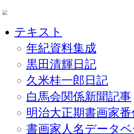
テキスト
年紀資料集成
黒田清輝日記
久米桂一郎日記
白馬会関係新聞記事
明治大正期書画家番
書画家人名データベ