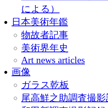
による）
日本美術年鑑
物故者記事
美術界年史
Art news articles
画像
ガラス乾板
尾高鮮之助調査撮影