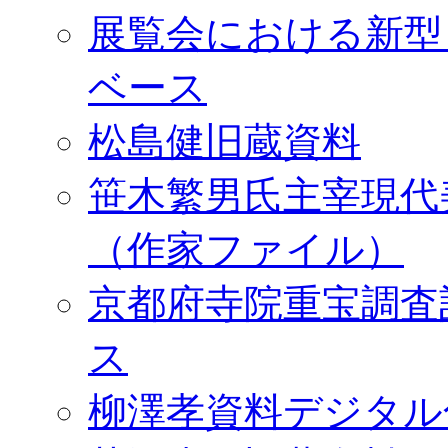
展覧会における新型
ベース
松島健旧蔵資料
笹木繁男氏主宰現代
（作家ファイル）
京都府寺院重宝調査
ス
柳澤孝資料デジタル