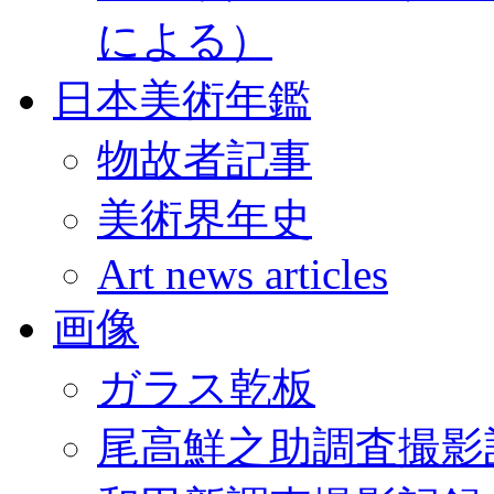
による）
日本美術年鑑
物故者記事
美術界年史
Art news articles
画像
ガラス乾板
尾高鮮之助調査撮影