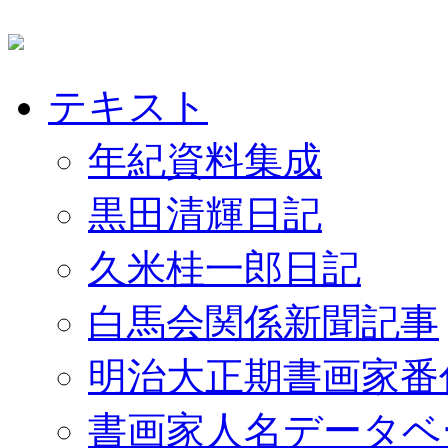
テキスト
年紀資料集成
黒田清輝日記
久米桂一郎日記
白馬会関係新聞記事
明治大正期書画家番
書画家人名データベ