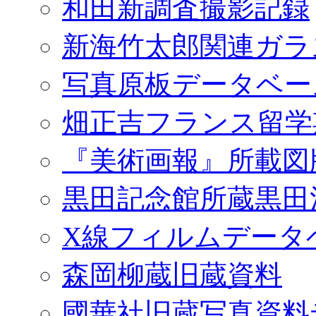
和田新調査撮影記録
新海竹太郎関連ガラ
写真原板データベー
畑正吉フランス留学
『美術画報』所載図
黒田記念館所蔵黒田
X線フィルムデータ
森岡柳蔵旧蔵資料
國華社旧蔵写真資料