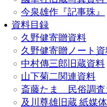
今泉雄作『記事珠』
資料目録
久野健寄贈資料
久野健寄贈ノート資
中村傳三郎旧蔵資料
山下菊二関連資料
斎藤たま 民俗調査
及川尊雄旧蔵 紙媒