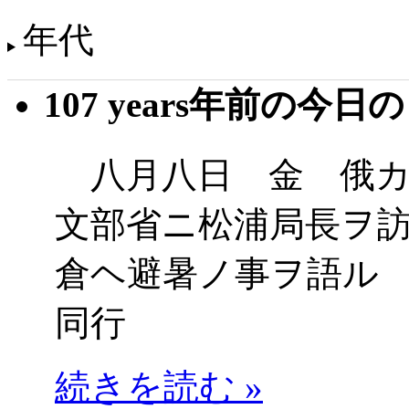
年代
107 years年前の今日
八月八日 金 俄カ
文部省ニ松浦局長ヲ
倉ヘ避暑ノ事ヲ語ル
同行
続きを読む »