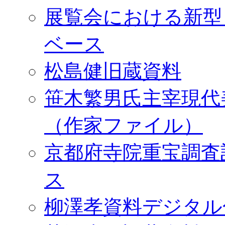
展覧会における新型
ベース
松島健旧蔵資料
笹木繁男氏主宰現代
（作家ファイル）
京都府寺院重宝調査
ス
柳澤孝資料デジタル