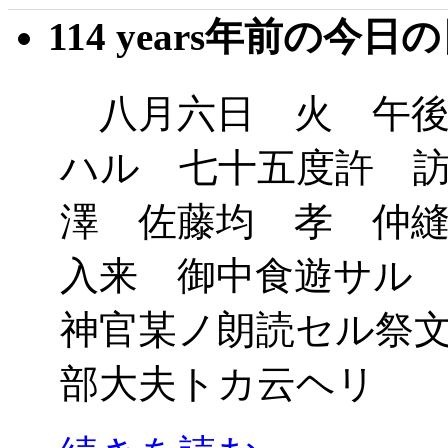
114 years年前の今日
八月六日 火 午後
ハル 七十五度許 
澤 佐藤均 孝 仲
入来 御中食遊サル
神官某ノ朗読セル祭
部大夫トカ云ヘリ