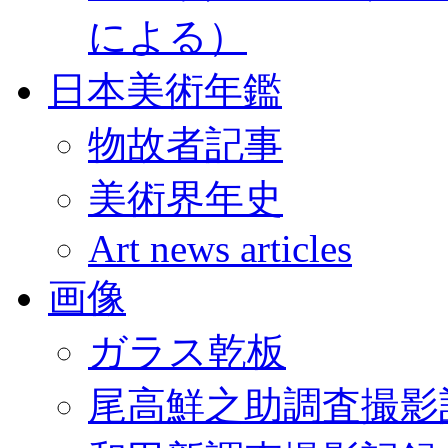
による）
日本美術年鑑
物故者記事
美術界年史
Art news articles
画像
ガラス乾板
尾高鮮之助調査撮影