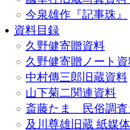
今泉雄作『記事珠』
資料目録
久野健寄贈資料
久野健寄贈ノート資
中村傳三郎旧蔵資料
山下菊二関連資料
斎藤たま 民俗調査
及川尊雄旧蔵 紙媒