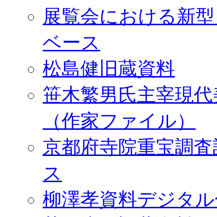
展覧会における新型
ベース
松島健旧蔵資料
笹木繁男氏主宰現代
（作家ファイル）
京都府寺院重宝調査
ス
柳澤孝資料デジタル