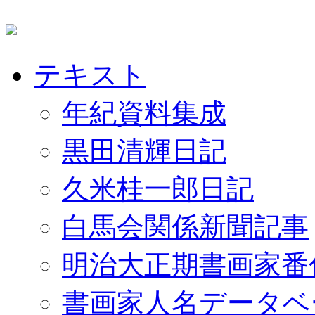
テキスト
年紀資料集成
黒田清輝日記
久米桂一郎日記
白馬会関係新聞記事
明治大正期書画家番
書画家人名データベ