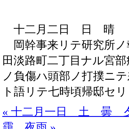
十二月二日 日 晴
岡幹事来リテ研究所ノ
田淡路町二丁目ナル宮部
ノ負傷ハ頭部ノ打撲ニテ
ト語リテ七時頃帰邸セリ
« 十二月一日 土 曇 
靄 夜雨 »