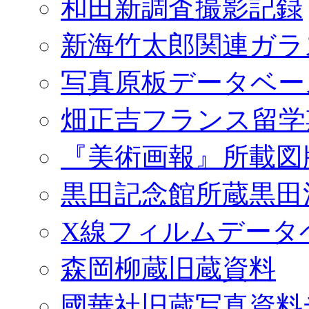
和田新調査撮影記録
新海竹太郎関連ガラ
写真原板データベー
畑正吉フランス留学
『美術画報』所載図
黒田記念館所蔵黒田
X線フィルムデータ
森岡柳蔵旧蔵資料
國華社旧蔵写真資料