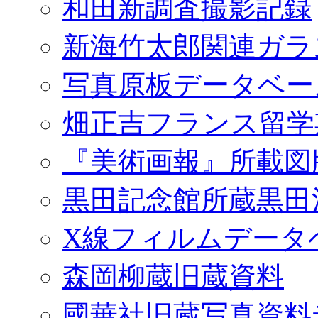
和田新調査撮影記録
新海竹太郎関連ガラ
写真原板データベー
畑正吉フランス留学
『美術画報』所載図
黒田記念館所蔵黒田
X線フィルムデータ
森岡柳蔵旧蔵資料
國華社旧蔵写真資料