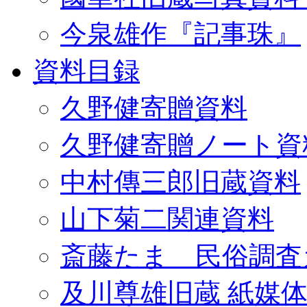
今泉雄作『記事珠』
資料目録
久野健寄贈資料
久野健寄贈ノート資
中村傳三郎旧蔵資料
山下菊二関連資料
斎藤たま 民俗調査
及川尊雄旧蔵 紙媒