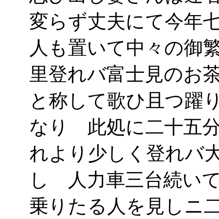
変らず丈夫にて今年
人も置いて中々の御
里登れバ富士見のお
と称して歌ひ且つ躍
なり 此処に二十五
れより少しく登れバ
し 人力車三台続い
乗りたる人を見しニ