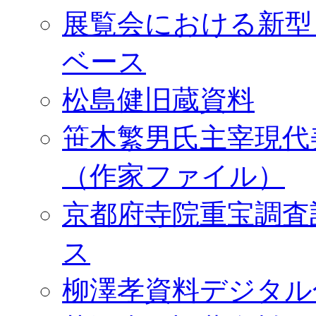
展覧会における新型
ベース
松島健旧蔵資料
笹木繁男氏主宰現代
（作家ファイル）
京都府寺院重宝調査
ス
柳澤孝資料デジタル