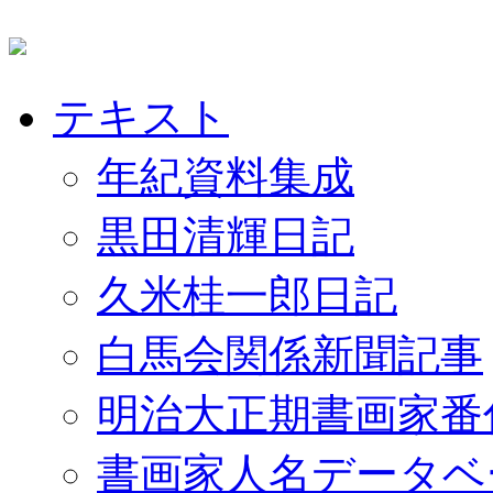
テキスト
年紀資料集成
黒田清輝日記
久米桂一郎日記
白馬会関係新聞記事
明治大正期書画家番
書画家人名データベ