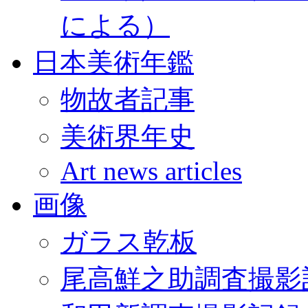
による）
日本美術年鑑
物故者記事
美術界年史
Art news articles
画像
ガラス乾板
尾高鮮之助調査撮影