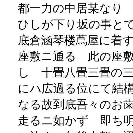
都一力の中居某なり
ひしが下り坂の事と
底倉涵琴楼蔦屋に着
座敷ニ通る 此の座
し 十畳八畳三畳の
にハ広過る位にて結
なる故到底吾々のお
走るニ如かず 即ち