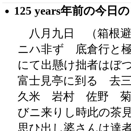
125 years年前の今日
八月九日 （箱根避
ニハ非ず 底倉行と
にて出懸け拙者はぼ
富士見亭に到る 去
久米 岩村 佐野 
びニ来りし時此の茶
思ひ出し婆さんは達