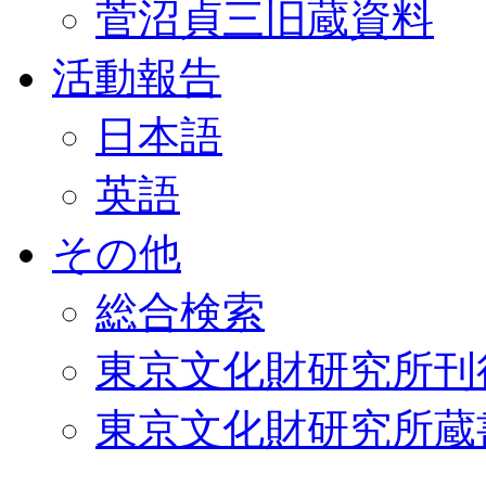
菅沼貞三旧蔵資料
活動報告
日本語
英語
その他
総合検索
東京文化財研究所刊
東京文化財研究所蔵書