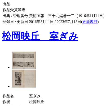
出品
作品受賞等級
出典 / 管理番号
美術画報 三十九編巻十二（1916年11月1日） / 03
登録日 / 更新日
2016年3月11日 / 2023年7月18日(
更新履歴
)
松岡映丘 室ぎみ
作品名
室ぎみ
作者
松岡映丘