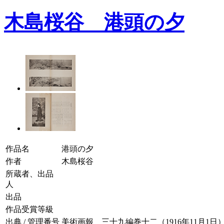
木島桜谷 港頭の夕
作品名
港頭の夕
作者
木島桜谷
所蔵者、出品
人
出品
作品受賞等級
出典 / 管理番号
美術画報 三十九編巻十二（1916年11月1日） / 03