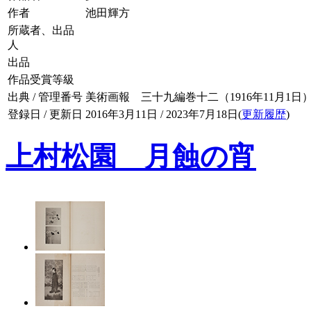
作者
池田輝方
所蔵者、出品
人
出品
作品受賞等級
出典 / 管理番号
美術画報 三十九編巻十二（1916年11月1日） / 03
登録日 / 更新日
2016年3月11日 / 2023年7月18日(
更新履歴
)
上村松園 月蝕の宵