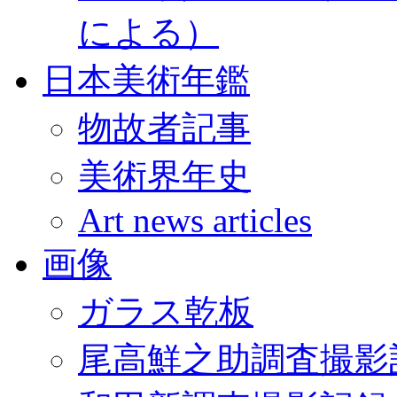
による）
日本美術年鑑
物故者記事
美術界年史
Art news articles
画像
ガラス乾板
尾高鮮之助調査撮影