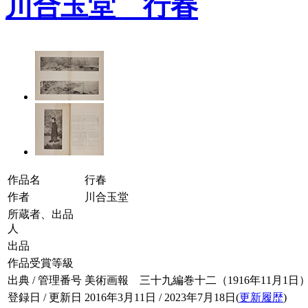
川合玉堂 行春
作品名
行春
作者
川合玉堂
所蔵者、出品
人
出品
作品受賞等級
出典 / 管理番号
美術画報 三十九編巻十二（1916年11月1日） / 03
登録日 / 更新日
2016年3月11日 / 2023年7月18日(
更新履歴
)