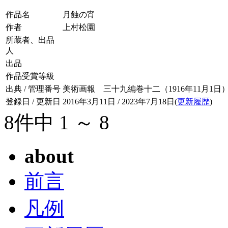
作品名
月蝕の宵
作者
上村松園
所蔵者、出品
人
出品
作品受賞等級
出典 / 管理番号
美術画報 三十九編巻十二（1916年11月1日） / 03
登録日 / 更新日
2016年3月11日 / 2023年7月18日(
更新履歴
)
8件中 1 ～ 8
about
前言
凡例