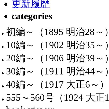
更新履歴
categories
初編～（1895 明治28～
10編～（1902 明治35～
20編～（1906 明治39～
30編～（1911 明治44～
40編～（1917 大正6～）
555～560号（1924 大正