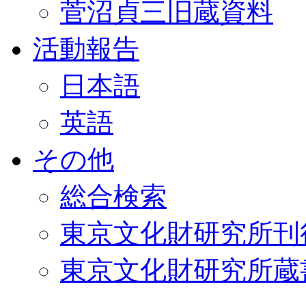
菅沼貞三旧蔵資料
活動報告
日本語
英語
その他
総合検索
東京文化財研究所刊
東京文化財研究所蔵書