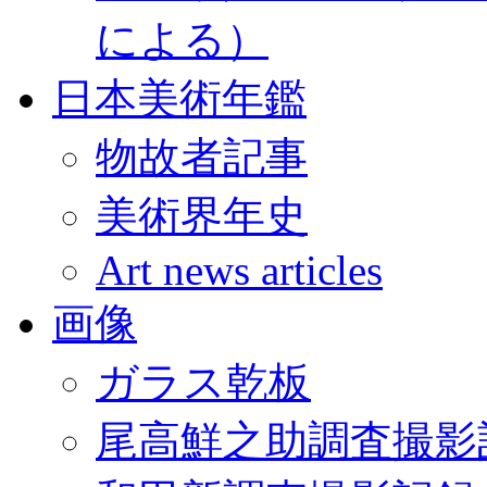
による）
日本美術年鑑
物故者記事
美術界年史
Art news articles
画像
ガラス乾板
尾高鮮之助調査撮影