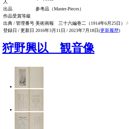
人
出品
参考品（Master-Pieces）
作品受賞等級
出典 / 管理番号
美術画報 三十六編巻二（1914年6月25日） / 036
登録日 / 更新日
2016年3月11日 / 2023年7月18日(
更新履歴
)
狩野興以 観音像