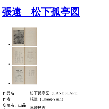
張遠 松下孤亭図
作品名
松下孤亭図（LANDSCAPE）
作者
張遠（Chang-Yüan）
所蔵者、出品
早崎稉吉