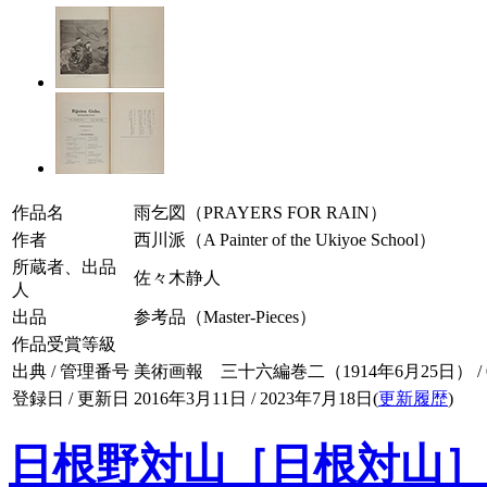
作品名
雨乞図（PRAYERS FOR RAIN）
作者
西川派（A Painter of the Ukiyoe School）
所蔵者、出品
佐々木静人
人
出品
参考品（Master-Pieces）
作品受賞等級
出典 / 管理番号
美術画報 三十六編巻二（1914年6月25日） / 036
登録日 / 更新日
2016年3月11日 / 2023年7月18日(
更新履歴
)
日根野対山［日根対山］