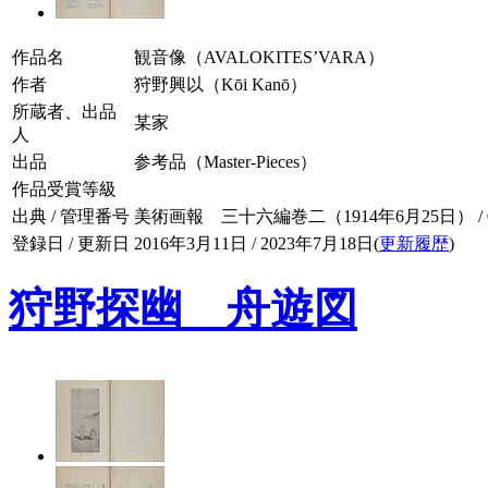
作品名
観音像（AVALOKITES’VARA）
作者
狩野興以（Kōi Kanō）
所蔵者、出品
某家
人
出品
参考品（Master-Pieces）
作品受賞等級
出典 / 管理番号
美術画報 三十六編巻二（1914年6月25日） / 036
登録日 / 更新日
2016年3月11日 / 2023年7月18日(
更新履歴
)
狩野探幽 舟遊図