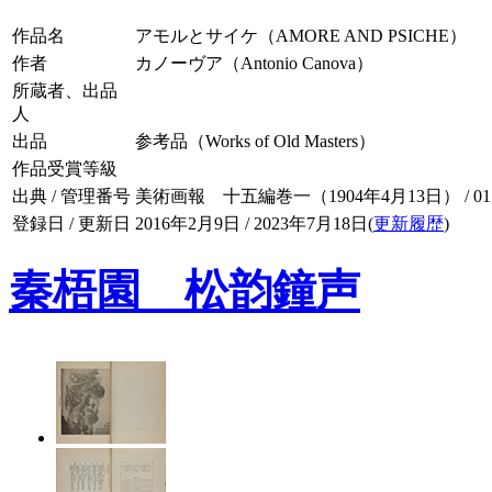
作品名
アモルとサイケ（AMORE AND PSICHE）
作者
カノーヴア（Antonio Canova）
所蔵者、出品
人
出品
参考品（Works of Old Masters）
作品受賞等級
出典 / 管理番号
美術画報 十五編巻一（1904年4月13日） / 015-
登録日 / 更新日
2016年2月9日 / 2023年7月18日(
更新履歴
)
秦梧園 松韵鐘声