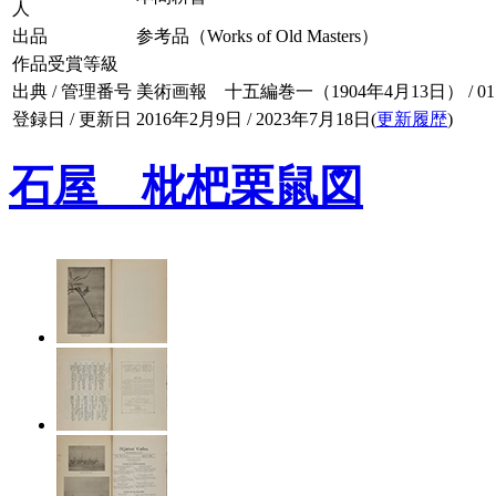
人
出品
参考品（Works of Old Masters）
作品受賞等級
出典 / 管理番号
美術画報 十五編巻一（1904年4月13日） / 015-
登録日 / 更新日
2016年2月9日 / 2023年7月18日(
更新履歴
)
石屋 枇杷栗鼠図