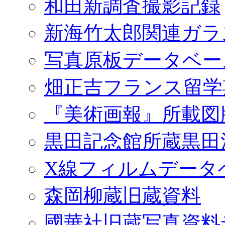
和田新調査撮影記録
新海竹太郎関連ガラ
写真原板データベー
畑正吉フランス留学
『美術画報』所載図
黒田記念館所蔵黒田
X線フィルムデータ
森岡柳蔵旧蔵資料
國華社旧蔵写真資料