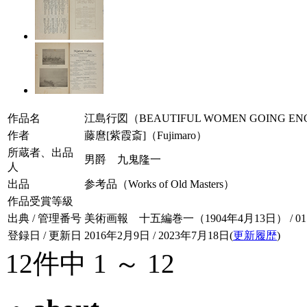
作品名
江島行図（BEAUTIFUL WOMEN GOING EN
作者
藤麿[紫霞斎]（Fujimaro）
所蔵者、出品
男爵 九鬼隆一
人
出品
参考品（Works of Old Masters）
作品受賞等級
出典 / 管理番号
美術画報 十五編巻一（1904年4月13日） / 015-
登録日 / 更新日
2016年2月9日 / 2023年7月18日(
更新履歴
)
12件中 1 ～ 12