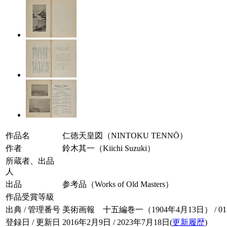
作品名
仁徳天皇図（NINTOKU TENNŌ）
作者
鈴木其一（Kiichi Suzuki）
所蔵者、出品
人
出品
参考品（Works of Old Masters）
作品受賞等級
出典 / 管理番号
美術画報 十五編巻一（1904年4月13日） / 015-
登録日 / 更新日
2016年2月9日 / 2023年7月18日(
更新履歴
)