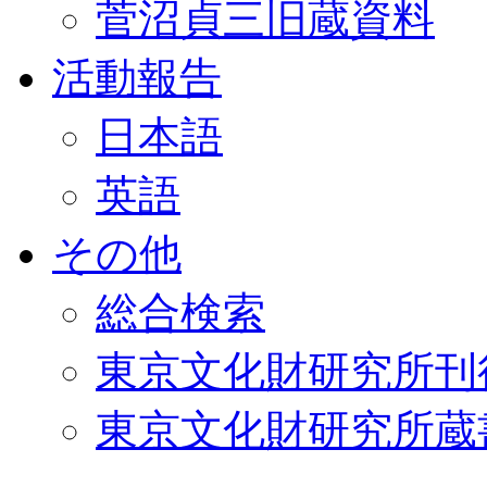
菅沼貞三旧蔵資料
活動報告
日本語
英語
その他
総合検索
東京文化財研究所刊
東京文化財研究所蔵書