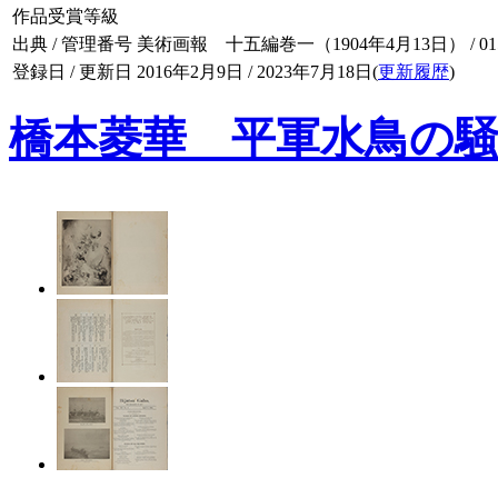
作品受賞等級
出典 / 管理番号
美術画報 十五編巻一（1904年4月13日） / 015-
登録日 / 更新日
2016年2月9日 / 2023年7月18日(
更新履歴
)
橋本菱華 平軍水鳥の