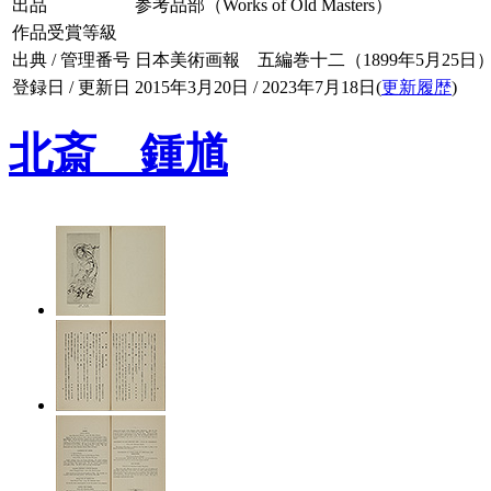
出品
参考品部（Works of Old Masters）
作品受賞等級
出典 / 管理番号
日本美術画報 五編巻十二（1899年5月25日） / 00
登録日 / 更新日
2015年3月20日 / 2023年7月18日(
更新履歴
)
北斎 鍾馗