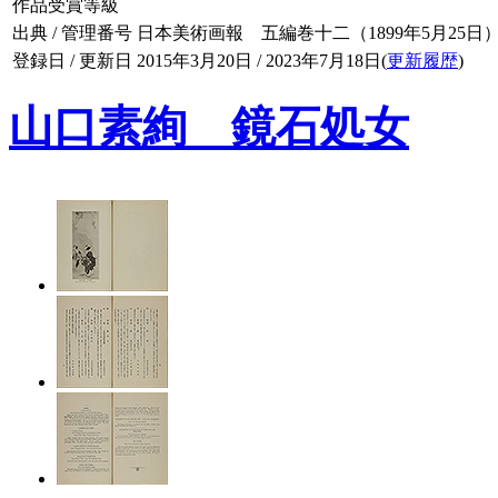
作品受賞等級
出典 / 管理番号
日本美術画報 五編巻十二（1899年5月25日） / 00
登録日 / 更新日
2015年3月20日 / 2023年7月18日(
更新履歴
)
山口素絢 鏡石処女