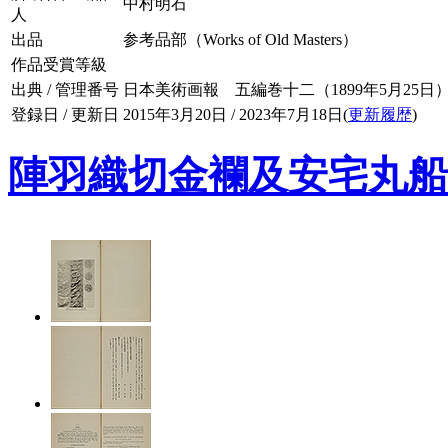
中村明石
人
出品
参考品部（Works of Old Masters）
作品受賞等級
出典 / 管理番号
日本美術画報 五編巻十二（1899年5月25日） / 00
登録日 / 更新日
2015年3月20日 / 2023年7月18日(
更新履歴
)
陣羽織切金襴及安宅丸船