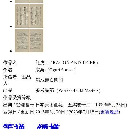
作品名
龍虎（DRAGON AND TIGER）
作者
宗栗（Oguri Soritsu）
所蔵者、出品
鴻池善右衛門
人
出品
参考品部（Works of Old Masters）
作品受賞等級
出典 / 管理番号
日本美術画報 五編巻十二（1899年5月25日） / 00
登録日 / 更新日
2015年3月20日 / 2023年7月18日(
更新履歴
)