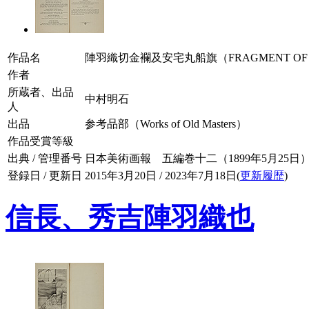
作品名
陣羽織切金襴及安宅丸船旗（FRAGMENT OF OLD
作者
所蔵者、出品
中村明石
人
出品
参考品部（Works of Old Masters）
作品受賞等級
出典 / 管理番号
日本美術画報 五編巻十二（1899年5月25日） / 00
登録日 / 更新日
2015年3月20日 / 2023年7月18日(
更新履歴
)
信長、秀吉陣羽織也