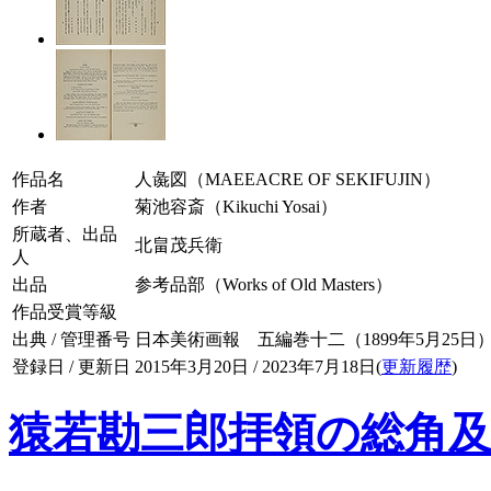
作品名
人彘図（MAEEACRE OF SEKIFUJIN）
作者
菊池容斎（Kikuchi Yosai）
所蔵者、出品
北畠茂兵衛
人
出品
参考品部（Works of Old Masters）
作品受賞等級
出典 / 管理番号
日本美術画報 五編巻十二（1899年5月25日） / 00
登録日 / 更新日
2015年3月20日 / 2023年7月18日(
更新履歴
)
猿若勘三郎拝領の総角