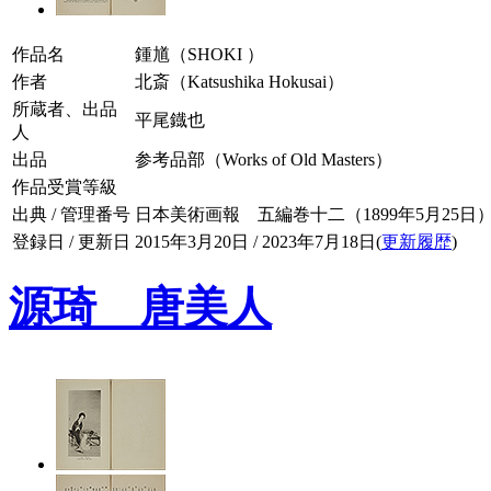
作品名
鍾馗（SHOKI ）
作者
北斎（Katsushika Hokusai）
所蔵者、出品
平尾鐡也
人
出品
参考品部（Works of Old Masters）
作品受賞等級
出典 / 管理番号
日本美術画報 五編巻十二（1899年5月25日） / 00
登録日 / 更新日
2015年3月20日 / 2023年7月18日(
更新履歴
)
源琦 唐美人