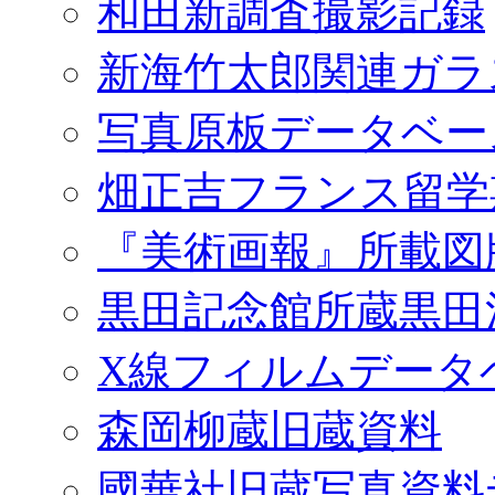
和田新調査撮影記録
新海竹太郎関連ガラ
写真原板データベー
畑正吉フランス留学
『美術画報』所載図
黒田記念館所蔵黒田
X線フィルムデータ
森岡柳蔵旧蔵資料
國華社旧蔵写真資料