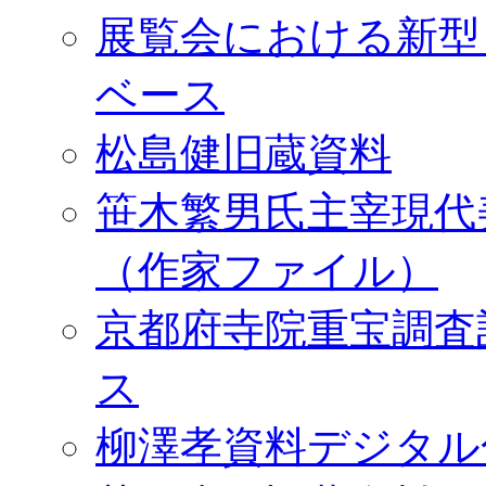
展覧会における新型
ベース
松島健旧蔵資料
笹木繁男氏主宰現代
（作家ファイル）
京都府寺院重宝調査
ス
柳澤孝資料デジタル