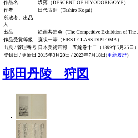
作品名
坂落（DESCENT OF HIYODORIGOYE）
作者
田代古涯（Tashiro Kogai）
所蔵者、出品
人
出品
絵画共進会（The Competitive Exhibition of The J
作品受賞等級
褒状一等（FIRST CLASS DIPLOMA）
出典 / 管理番号
日本美術画報 五編巻十二（1899年5月25日） / 00
登録日 / 更新日
2015年3月20日 / 2023年7月18日(
更新履歴
)
邨田丹陵 狩図