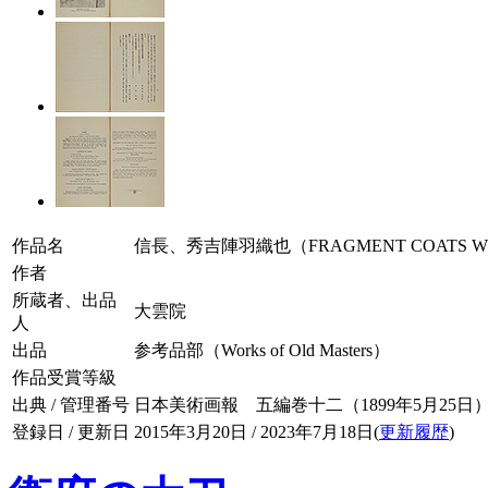
作品名
信長、秀吉陣羽織也（FRAGMENT COATS WOR
作者
所蔵者、出品
大雲院
人
出品
参考品部（Works of Old Masters）
作品受賞等級
出典 / 管理番号
日本美術画報 五編巻十二（1899年5月25日） / 00
登録日 / 更新日
2015年3月20日 / 2023年7月18日(
更新履歴
)