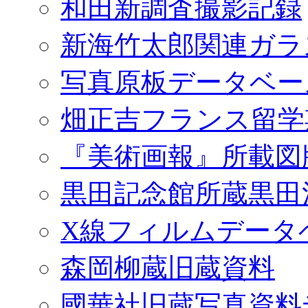
和田新調査撮影記録
新海竹太郎関連ガラ
写真原板データベー
畑正吉フランス留学
『美術画報』所載図
黒田記念館所蔵黒田
X線フィルムデータ
森岡柳蔵旧蔵資料
國華社旧蔵写真資料