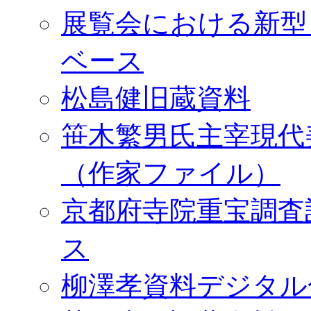
展覧会における新型
ベース
松島健旧蔵資料
笹木繁男氏主宰現代
（作家ファイル）
京都府寺院重宝調査
ス
柳澤孝資料デジタル