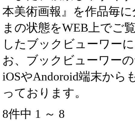
本美術画報』を作品毎に
まの状態をWEB上でご覧
したブックビューワーに
お、ブックビューワーのサ
iOSやAndoroid端
っております。
8件中 1 ～ 8