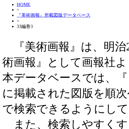
HOME
>
『美術画報』所載図版データベース
>
33編巻3
『美術画報』は、明治27
術画報』として画報社よ
本データベースでは、『
に掲載された図版を順次
で検索できるようにして
また、検索しやすくす