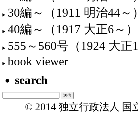
30編～（1911 明治44～
40編～（1917 大正6～）
555～560号（1924 大正
book viewer
search
© 2014 独立行政法人