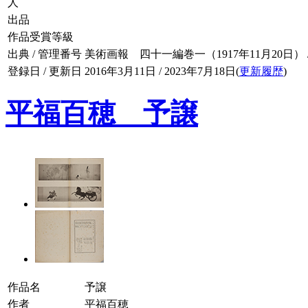
人
出品
作品受賞等級
出典 / 管理番号
美術画報 四十一編巻一（1917年11月20日） / 04
登録日 / 更新日
2016年3月11日 / 2023年7月18日(
更新履歴
)
平福百穂 予譲
作品名
予譲
作者
平福百穂