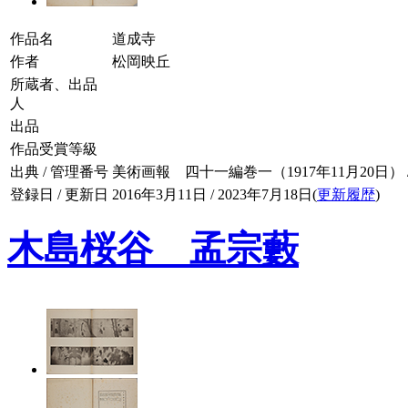
作品名
道成寺
作者
松岡映丘
所蔵者、出品
人
出品
作品受賞等級
出典 / 管理番号
美術画報 四十一編巻一（1917年11月20日） / 04
登録日 / 更新日
2016年3月11日 / 2023年7月18日(
更新履歴
)
木島桜谷 孟宗藪