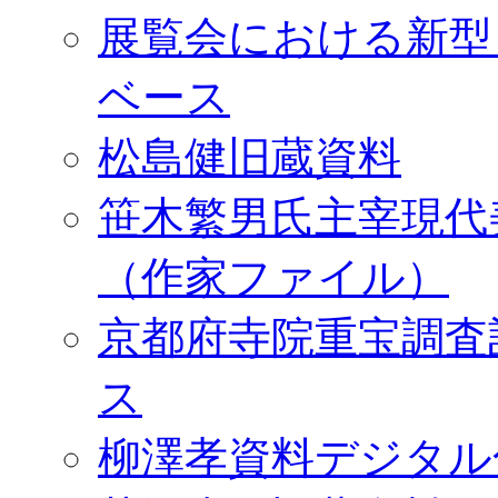
展覧会における新型
ベース
松島健旧蔵資料
笹木繁男氏主宰現代
（作家ファイル）
京都府寺院重宝調査
ス
柳澤孝資料デジタル