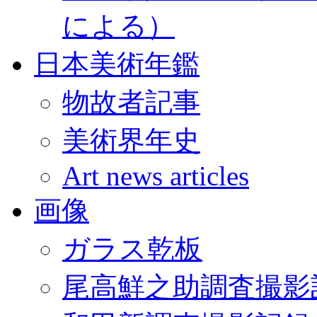
による）
日本美術年鑑
物故者記事
美術界年史
Art news articles
画像
ガラス乾板
尾高鮮之助調査撮影