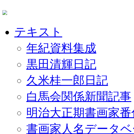
テキスト
年紀資料集成
黒田清輝日記
久米桂一郎日記
白馬会関係新聞記事
明治大正期書画家番
書画家人名データベ