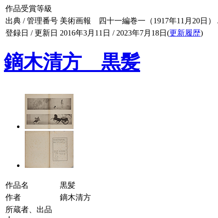
作品受賞等級
出典 / 管理番号
美術画報 四十一編巻一（1917年11月20日） / 04
登録日 / 更新日
2016年3月11日 / 2023年7月18日(
更新履歴
)
鏑木清方 黒髪
作品名
黒髪
作者
鏑木清方
所蔵者、出品