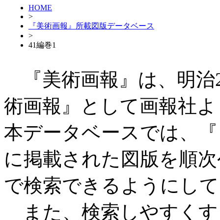
HOME
>
『美術画報』所載図版データベース
>
41編巻1
『美術画報』は、明治27
術画報』として画報社よ
本データベースでは、『
に掲載された図版を順次
で検索できるようにして
また、検索しやすくす