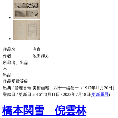
作品名
凉宵
作者
池田輝方
所蔵者、出品
人
出品
作品受賞等級
出典 / 管理番号
美術画報 四十一編巻一（1917年11月20日） / 04
登録日 / 更新日
2016年3月11日 / 2023年7月18日(
更新履歴
)
橋本関雪 倪雲林