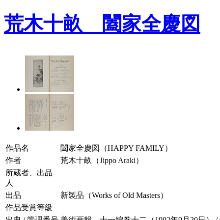
荒木十畝 闔家全慶図
作品名
闔家全慶図（HAPPY FAMILY）
作者
荒木十畝（Jippo Araki）
所蔵者、出品
人
出品
新製品（Works of Old Masters）
作品受賞等級
出典 / 管理番号
美術画報 十一編巻十二（1902年9月20日） / 011