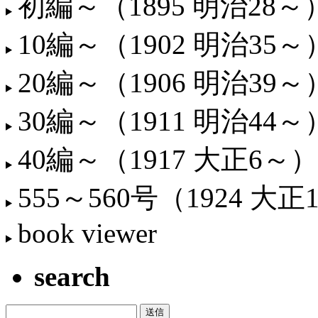
初編～（1895 明治28～
10編～（1902 明治35～
20編～（1906 明治39～
30編～（1911 明治44～
40編～（1917 大正6～）
555～560号（1924 大正
book viewer
search