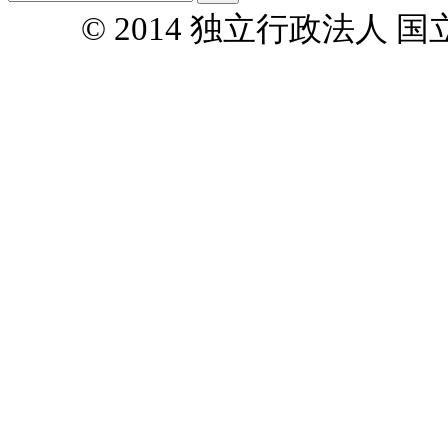
© 2014 独立行政法人