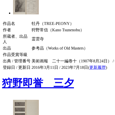
作品名
牡丹（TREE-PEONY）
作者
狩野常信（Kano Tsunenobu）
所蔵者、出品
霊雲寺
人
出品
参考品（Works of Old Masters）
作品受賞等級
出典 / 管理番号
美術画報 二十一編巻十（1907年8月24日） / 021
登録日 / 更新日
2016年3月11日 / 2023年7月18日(
更新履歴
)
狩野即誉 三夕