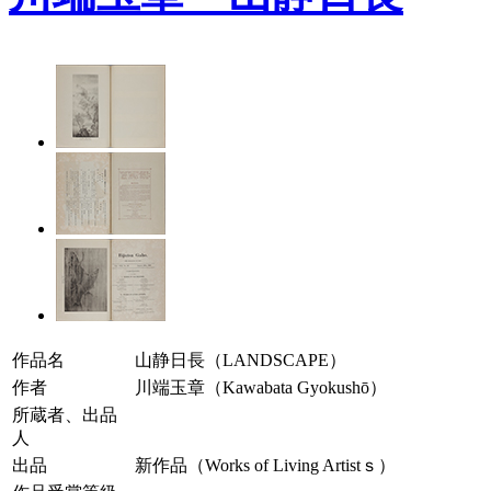
作品名
山静日長（LANDSCAPE）
作者
川端玉章（Kawabata Gyokushō）
所蔵者、出品
人
出品
新作品（Works of Living Artistｓ）