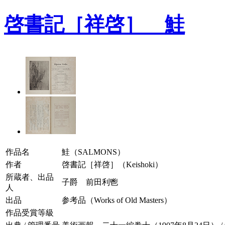
啓書記［祥啓］ 鮭
作品名
鮭（SALMONS）
作者
啓書記［祥啓］（Keishoki）
所蔵者、出品
子爵 前田利鬯
人
出品
参考品（Works of Old Masters）
作品受賞等級