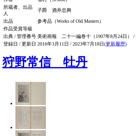
所蔵者、出品
子爵 酒井忠興
人
出品
参考品（Works of Old Masters）
作品受賞等級
出典 / 管理番号
美術画報 二十一編巻十（1907年8月24日） / 021
登録日 / 更新日
2016年3月11日 / 2023年7月18日(
更新履歴
)
狩野常信 牡丹