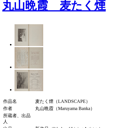
丸山晩霞 麦たく煙
作品名
麦たく煙（LANDSCAPE）
作者
丸山晩霞（Maruyama Banka）
所蔵者、出品
人