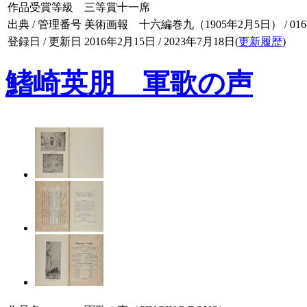
作品受賞等級
三等賞十一席
出典 / 管理番号
美術画報 十六編巻九（1905年2月5日） / 016-0
登録日 / 更新日
2016年2月15日 / 2023年7月18日(
更新履歴
)
鰭崎英朋 軍歌の声