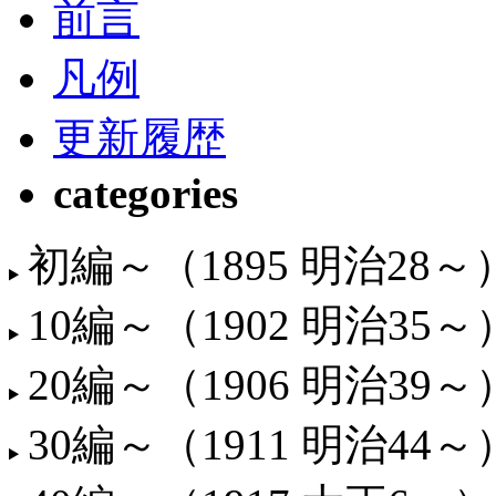
前言
凡例
更新履歴
categories
初編～（1895 明治28～
10編～（1902 明治35～
20編～（1906 明治39～
30編～（1911 明治44～