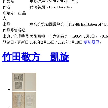
作品名
軍歌の声（SINGING BOYS）
作者
鰭崎英朋（Eihō Hirezaki）
所蔵者、出品
人
出品
烏合会第四回展覧会（The 4th Exhibition of “Ugō
作品受賞等級
出典 / 管理番号
美術画報 十六編巻九（1905年2月5日） / 016-0
登録日 / 更新日
2016年2月15日 / 2023年7月18日(
更新履歴
)
竹田敬方 凱旋