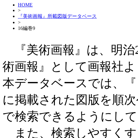
HOME
>
『美術画報』所載図版データベース
>
16編巻9
『美術画報』は、明治27
術画報』として画報社よ
本データベースでは、『
に掲載された図版を順次
で検索できるようにして
また、検索しやすくす