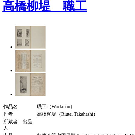
高橋柳堤 職工
作品名
職工（Workman）
作者
高橋柳堤（Riūtei Takahashi）
所蔵者、出品
人