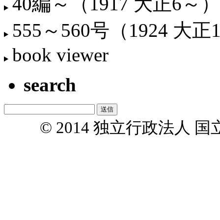
40編～（1917 大正6～）
555～560号（1924 大正
book viewer
search
© 2014 独立行政法人