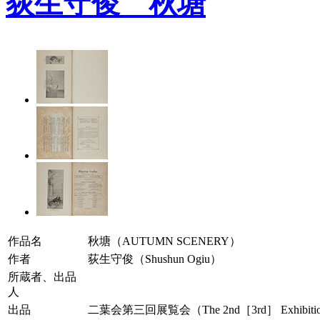
荻生守俊 秋塘
作品名
秋塘（AUTUMN SCENERY）
作者
荻生守俊（Shushun Ogiu）
所蔵者、出品
人
出品
二葉会第三回展覧会（The 2nd［3rd］ Exhibition of