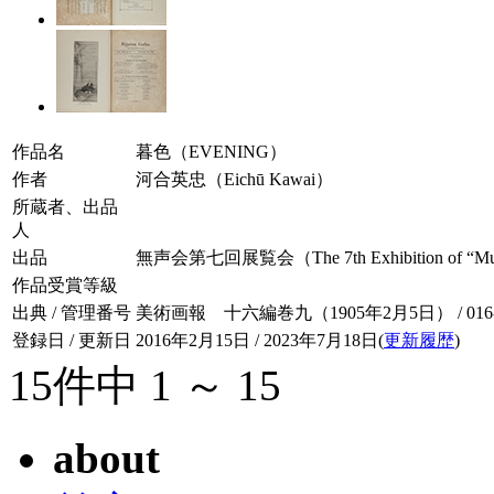
作品名
暮色（EVENING）
作者
河合英忠（Eichū Kawai）
所蔵者、出品
人
出品
無声会第七回展覧会（The 7th Exhibition of “Muse
作品受賞等級
出典 / 管理番号
美術画報 十六編巻九（1905年2月5日） / 016-0
登録日 / 更新日
2016年2月15日 / 2023年7月18日(
更新履歴
)
15件中 1 ～ 15
about