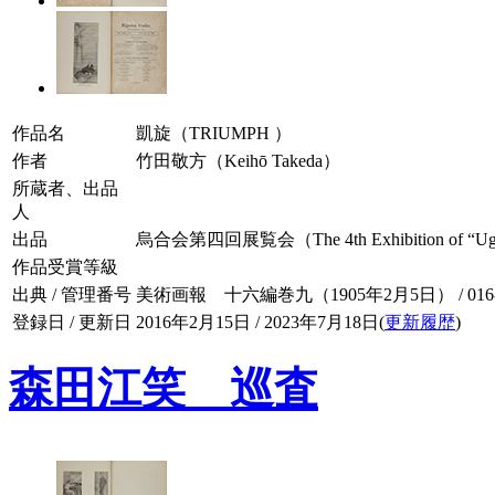
作品名
凱旋（TRIUMPH ）
作者
竹田敬方（Keihō Takeda）
所蔵者、出品
人
出品
烏合会第四回展覧会（The 4th Exhibition of “Ugō
作品受賞等級
出典 / 管理番号
美術画報 十六編巻九（1905年2月5日） / 016-0
登録日 / 更新日
2016年2月15日 / 2023年7月18日(
更新履歴
)
森田江笑 巡査