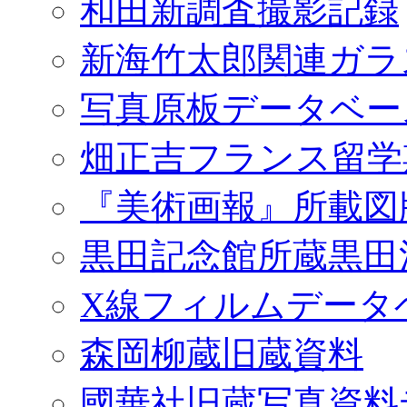
和田新調査撮影記録
新海竹太郎関連ガラ
写真原板データベー
畑正吉フランス留学
『美術画報』所載図
黒田記念館所蔵黒田
X線フィルムデータ
森岡柳蔵旧蔵資料
國華社旧蔵写真資料