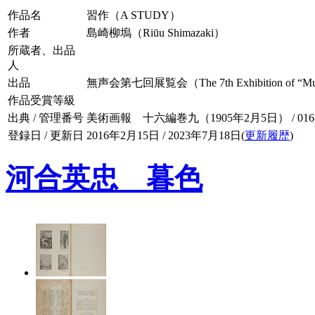
作品名
習作（A STUDY）
作者
島崎柳塢（Riūu Shimazaki）
所蔵者、出品
人
出品
無声会第七回展覧会（The 7th Exhibition of “Muse
作品受賞等級
出典 / 管理番号
美術画報 十六編巻九（1905年2月5日） / 016-0
登録日 / 更新日
2016年2月15日 / 2023年7月18日(
更新履歴
)
河合英忠 暮色