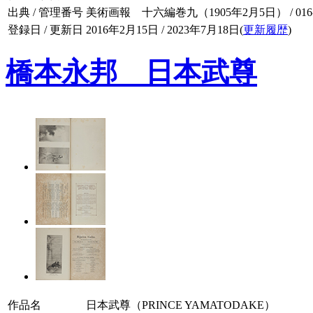
出典 / 管理番号
美術画報 十六編巻九（1905年2月5日） / 016-0
登録日 / 更新日
2016年2月15日 / 2023年7月18日(
更新履歴
)
橋本永邦 日本武尊
作品名
日本武尊（PRINCE YAMATODAKE）