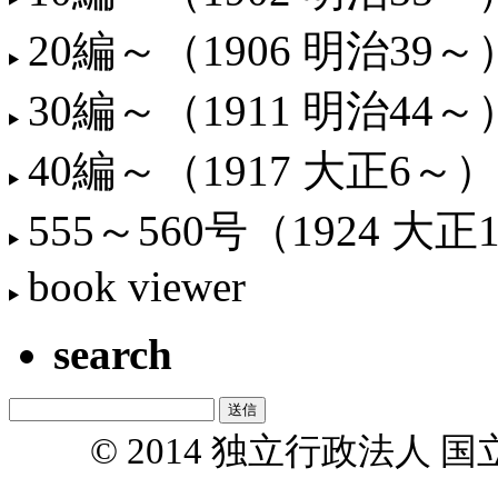
20編～（1906 明治39～
30編～（1911 明治44～
40編～（1917 大正6～）
555～560号（1924 大正
book viewer
search
© 2014 独立行政法人