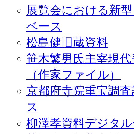
展覧会における新型
ベース
松島健旧蔵資料
笹木繁男氏主宰現代
（作家ファイル）
京都府寺院重宝調査
ス
柳澤孝資料デジタル