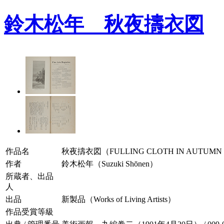
鈴木松年 秋夜擣衣図
作品名
秋夜擣衣図（FULLING CLOTH IN AUTUMN
作者
鈴木松年（Suzuki Shōnen）
所蔵者、出品
人
出品
新製品（Works of Living Artists）
作品受賞等級