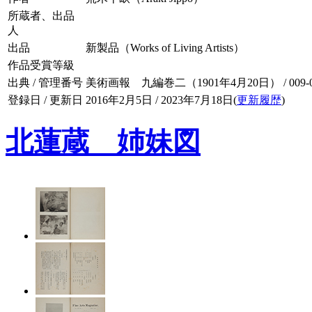
所蔵者、出品
人
出品
新製品（Works of Living Artists）
作品受賞等級
出典 / 管理番号
美術画報 九編巻二（1901年4月20日） / 009-02
登録日 / 更新日
2016年2月5日 / 2023年7月18日(
更新履歴
)
北蓮蔵 姉妹図