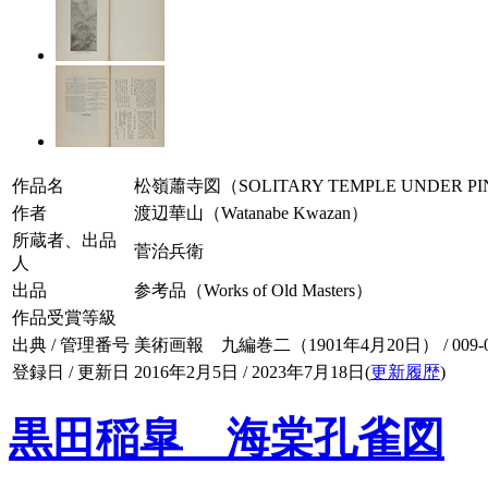
作品名
松嶺蕭寺図（SOLITARY TEMPLE UNDER PI
作者
渡辺華山（Watanabe Kwazan）
所蔵者、出品
菅治兵衛
人
出品
参考品（Works of Old Masters）
作品受賞等級
出典 / 管理番号
美術画報 九編巻二（1901年4月20日） / 009-02
登録日 / 更新日
2016年2月5日 / 2023年7月18日(
更新履歴
)
黒田稲皐 海棠孔雀図