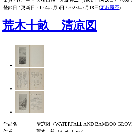
出典 / 管理番号
美術画報 九編巻二（1901年4月20日） / 009-02
登録日 / 更新日
2016年2月5日 / 2023年7月18日(
更新履歴
)
荒木十畝 清凉図
作品名
清凉図（WATERFALL AND BAMBOO GRO
作者
荒木十畝（Araki Jippō）