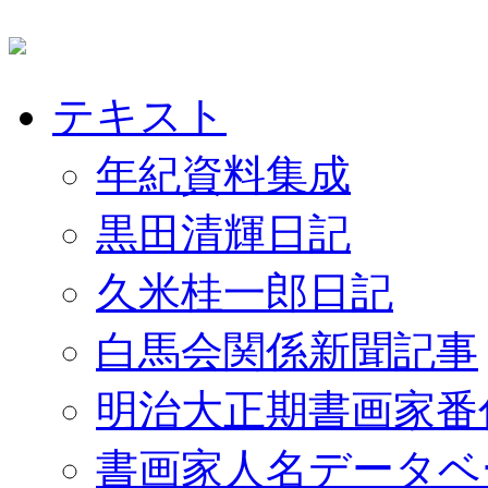
テキスト
年紀資料集成
黒田清輝日記
久米桂一郎日記
白馬会関係新聞記事
明治大正期書画家番
書画家人名データベ