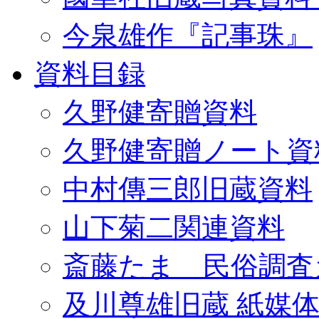
今泉雄作『記事珠』
資料目録
久野健寄贈資料
久野健寄贈ノート資
中村傳三郎旧蔵資料
山下菊二関連資料
斎藤たま 民俗調査
及川尊雄旧蔵 紙媒