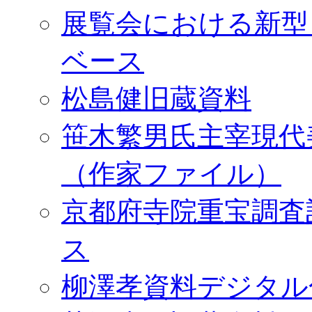
展覧会における新型
ベース
松島健旧蔵資料
笹木繁男氏主宰現代
（作家ファイル）
京都府寺院重宝調査
ス
柳澤孝資料デジタル