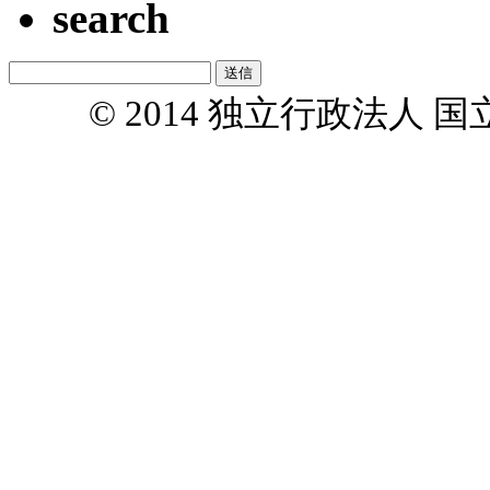
search
© 2014 独立行政法人