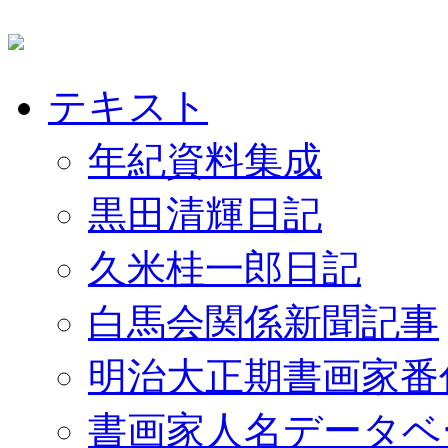
テキスト
年紀資料集成
黒田清輝日記
久米桂一郎日記
白馬会関係新聞記事
明治大正期書画家番
書画家人名データベ