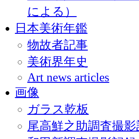
による）
日本美術年鑑
物故者記事
美術界年史
Art news articles
画像
ガラス乾板
尾高鮮之助調査撮影