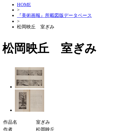
HOME
>
『美術画報』所載図版データベース
>
松岡映丘 室ぎみ
松岡映丘 室ぎみ
作品名
室ぎみ
作者
松岡映丘