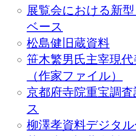
展覧会における新型
ベース
松島健旧蔵資料
笹木繁男氏主宰現代
（作家ファイル）
京都府寺院重宝調査
ス
柳澤孝資料デジタル