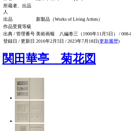
所蔵者、出品
人
出品
新製品（Works of Living Artists）
作品受賞等級
出典 / 管理番号
美術画報 八編巻三（1900年11月5日） / 008-03
登録日 / 更新日
2016年2月5日 / 2023年7月18日(
更新履歴
)
関田華亭 菊花図