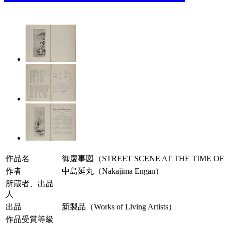
作品名
御慶事図（STREET SCENE AT THE TIME OF
作者
中島延丸（Nakajima Engan）
所蔵者、出品
人
出品
新製品（Works of Living Artists）
作品受賞等級