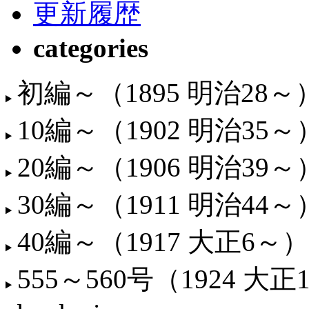
更新履歴
categories
初編～（1895 明治28～
10編～（1902 明治35～
20編～（1906 明治39～
30編～（1911 明治44～
40編～（1917 大正6～）
555～560号（1924 大正