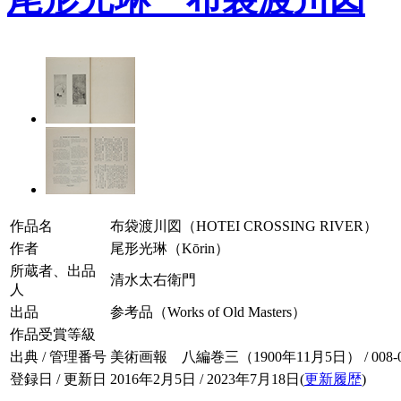
作品名
布袋渡川図（HOTEI CROSSING RIVER）
作者
尾形光琳（Kōrin）
所蔵者、出品
清水太右衛門
人
出品
参考品（Works of Old Masters）
作品受賞等級
出典 / 管理番号
美術画報 八編巻三（1900年11月5日） / 008-03
登録日 / 更新日
2016年2月5日 / 2023年7月18日(
更新履歴
)