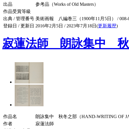
出品
参考品（Works of Old Masters）
作品受賞等級
出典 / 管理番号
美術画報 八編巻三（1900年11月5日） / 008-03
登録日 / 更新日
2016年2月5日 / 2023年7月18日(
更新履歴
)
寂蓮法師 朗詠集中 秋
作品名
朗詠集中 秋冬之部（HAND-WRITING OF JA
作者
寂蓮法師