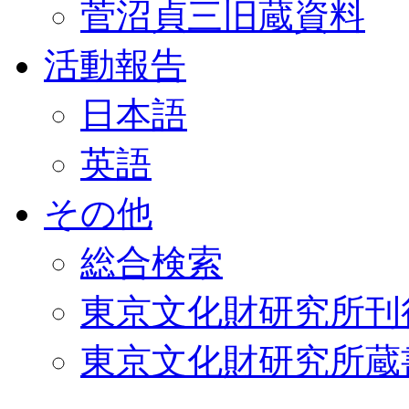
菅沼貞三旧蔵資料
活動報告
日本語
英語
その他
総合検索
東京文化財研究所刊
東京文化財研究所蔵書