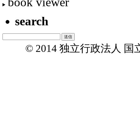
book viewer
search
© 2014 独立行政法人