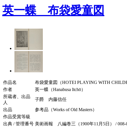
英一蝶 布袋愛童図
作品名
布袋愛童図（HOTEI PLAYING WITH CHIL
作者
英一蝶（Hanabusa Itchō）
所蔵者、出品
子爵 内藤信任
人
出品
参考品（Works of Old Masters）
作品受賞等級
出典 / 管理番号
美術画報 八編巻三（1900年11月5日） / 008-03