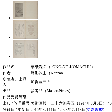
作品名
草紙洗図（”ONO-NO-KOMACHI”）
作者
尾形乾山（Kenzan）
所蔵者、出品
加賀豊三郎
人
出品
参考品（Master-Pieces）
作品受賞等級
出典 / 管理番号
美術画報 三十六編巻五（1914年8月5日） / 036-
登録日 / 更新日
2016年3月11日 / 2023年7月18日(
更新履歴
)