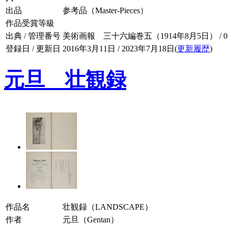
出品
参考品（Master-Pieces）
作品受賞等級
出典 / 管理番号
美術画報 三十六編巻五（1914年8月5日） / 036-
登録日 / 更新日
2016年3月11日 / 2023年7月18日(
更新履歴
)
元旦 壮観録
作品名
壮観録（LANDSCAPE）
作者
元旦（Gentan）