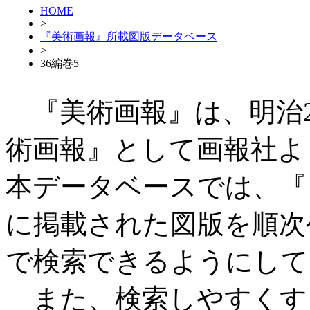
HOME
>
『美術画報』所載図版データベース
>
36編巻5
『美術画報』は、明治27
術画報』として画報社よ
本データベースでは、『
に掲載された図版を順次
で検索できるようにして
また、検索しやすくす