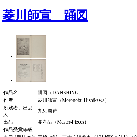
菱川師宣 踊図
作品名
踊図（DANSHING）
作者
菱川師宣（Moronobu Hishikawa）
所蔵者、出品
九鬼周造
人
出品
参考品（Master-Pieces）
作品受賞等級