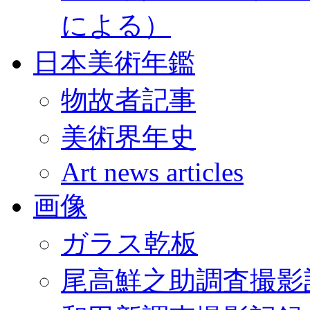
による）
日本美術年鑑
物故者記事
美術界年史
Art news articles
画像
ガラス乾板
尾高鮮之助調査撮影