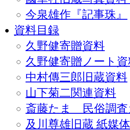
今泉雄作『記事珠』
資料目録
久野健寄贈資料
久野健寄贈ノート資
中村傳三郎旧蔵資料
山下菊二関連資料
斎藤たま 民俗調査
及川尊雄旧蔵 紙媒