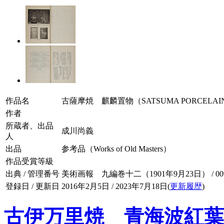
作品名
古薩摩焼 麒麟置物（SATSUMA PORCELAIN S
作者
所蔵者、出品
成川尚義
人
出品
参考品（Works of Old Masters）
作品受賞等級
出典 / 管理番号
美術画報 九編巻十二（1901年9月23日） / 009-
登録日 / 更新日
2016年2月5日 / 2023年7月18日(
更新履歴
)
古伊万里焼 青海波紅葉