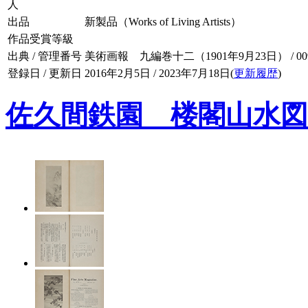
人
出品
新製品（Works of Living Artists）
作品受賞等級
出典 / 管理番号
美術画報 九編巻十二（1901年9月23日） / 009-
登録日 / 更新日
2016年2月5日 / 2023年7月18日(
更新履歴
)
佐久間鉄園 楼閣山水図