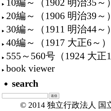
10編～（1902 明治35～
20編～（1906 明治39～
30編～（1911 明治44～
40編～（1917 大正6～）
555～560号（1924 大正
book viewer
search
© 2014 独立行政法人