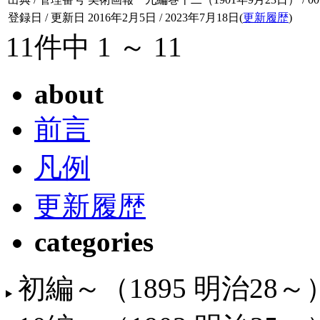
登録日 / 更新日
2016年2月5日 / 2023年7月18日(
更新履歴
)
11件中 1 ～ 11
about
前言
凡例
更新履歴
categories
初編～（1895 明治28～