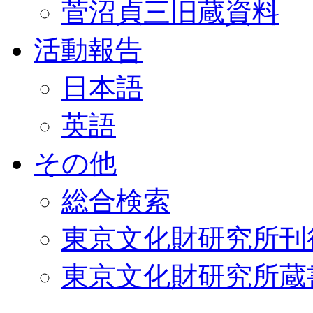
菅沼貞三旧蔵資料
活動報告
日本語
英語
その他
総合検索
東京文化財研究所刊
東京文化財研究所蔵書