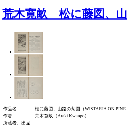
荒木寛畝 松に藤図、
作品名
松に藤図、山路の菊図（WISTARIA ON PINE T
作者
荒木寛畝（Araki Kwanpo）
所蔵者、出品