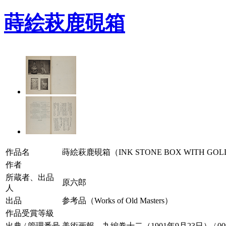
蒔絵萩鹿硯箱
作品名
蒔絵萩鹿硯箱（INK STONE BOX WITH GOL
作者
所蔵者、出品
原六郎
人
出品
参考品（Works of Old Masters）
作品受賞等級
出典 / 管理番号
美術画報 九編巻十二（1901年9月23日） / 009-