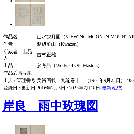
作品名
山水観月図（VIEWING MOON IN MOUNTAIN
作者
渡辺華山（Kwazan）
所蔵者、出品
吉村正雄
人
出品
参考品（Works of Old Masters）
作品受賞等級
出典 / 管理番号
美術画報 九編巻十二（1901年9月23日） / 009-
登録日 / 更新日
2016年2月5日 / 2023年7月18日(
更新履歴
)
岸良 雨中玫瑰図