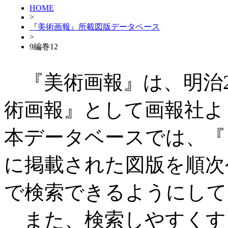
HOME
>
『美術画報』所載図版データベース
>
9編巻12
『美術画報』は、明治27
術画報』として画報社よ
本データベースでは、『
に掲載された図版を順次
で検索できるようにして
また、検索しやすくす