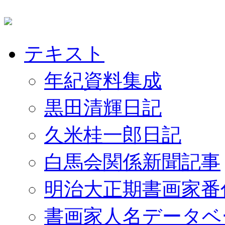
テキスト
年紀資料集成
黒田清輝日記
久米桂一郎日記
白馬会関係新聞記事
明治大正期書画家番
書画家人名データベ