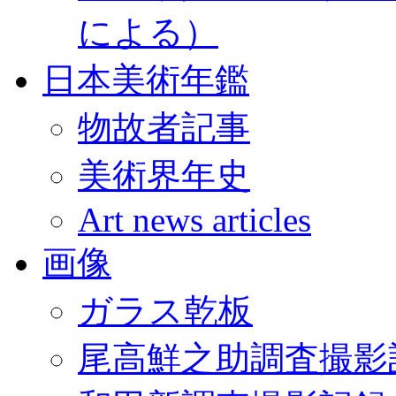
による）
日本美術年鑑
物故者記事
美術界年史
Art news articles
画像
ガラス乾板
尾高鮮之助調査撮影