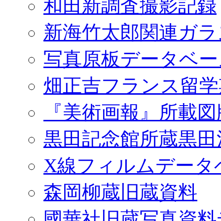
和田新調査撮影記録
新海竹太郎関連ガラ
写真原板データベー
畑正吉フランス留学
『美術画報』所載図
黒田記念館所蔵黒田
X線フィルムデータ
森岡柳蔵旧蔵資料
國華社旧蔵写真資料