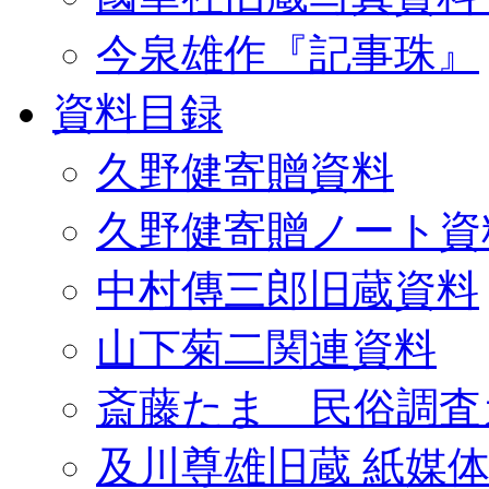
今泉雄作『記事珠』
資料目録
久野健寄贈資料
久野健寄贈ノート資
中村傳三郎旧蔵資料
山下菊二関連資料
斎藤たま 民俗調査
及川尊雄旧蔵 紙媒