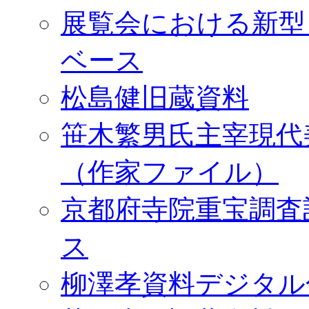
展覧会における新型
ベース
松島健旧蔵資料
笹木繁男氏主宰現代
（作家ファイル）
京都府寺院重宝調査
ス
柳澤孝資料デジタル