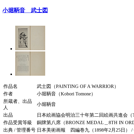
小堀鞆音 武士図
作品名
武士図（PAINTING OF A WARRIOR）
作者
小堀鞆音（Kobori Tomone）
所蔵者、出品
小堀鞆音
人
出品
日本絵画協会明治三十年第二回絵画共進会（The Second Compet
作品受賞等級
銅牌第八席（BRONZE MEDAL＿8TH IN ORD
出典 / 管理番号
日本美術画報 四編巻九（1898年2月25日） / 004