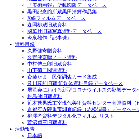
『美術画報』所載図版データベース
黒田記念館所蔵黒田清輝作品集
X線フィルムデータベース
森岡柳蔵旧蔵資料
國華社旧蔵写真資料データベース
今泉雄作『記事珠』
資料目録
久野健寄贈資料
久野健寄贈ノート資料
中村傳三郎旧蔵資料
山下菊二関連資料
斎藤たま 民俗調査カード集成
及川尊雄旧蔵 紙媒体資料目録データベース
展覧会における新型コロナウイルスの影響データ
松島健旧蔵資料
笹木繁男氏主宰現代美術資料センター寄贈資料（
京都府寺院重宝調査記録（赤松調書）データベー
柳澤孝資料デジタル化フィルム_リスト
菅沼貞三旧蔵資料
活動報告
日本語