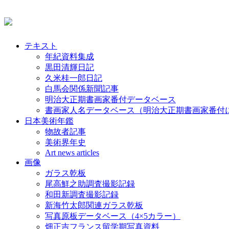
テキスト
年紀資料集成
黒田清輝日記
久米桂一郎日記
白馬会関係新聞記事
明治大正期書画家番付データベース
書画家人名データベース（明治大正期書画家番付
日本美術年鑑
物故者記事
美術界年史
Art news articles
画像
ガラス乾板
尾高鮮之助調査撮影記録
和田新調査撮影記録
新海竹太郎関連ガラス乾板
写真原板データベース（4×5カラー）
畑正吉フランス留学期写真資料