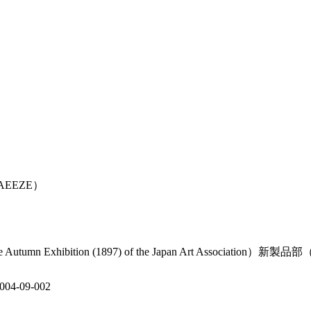
AEEZE）
tion (1897) of the Japan Art Association）新製品部（Works
）
-09-002