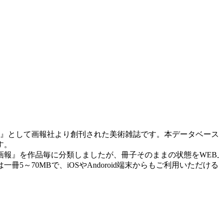
画報』として画報社より創刊された美術雑誌です。本データベー
す。
』を作品毎に分類しましたが、冊子そのままの状態をWEB上で
5～70MBで、iOSやAndoroid端末からもご利用いただ