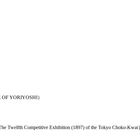
F YORIYOSHI）
etitive Exhibition (1897) of the Tokyo Choko-Kwai）
）