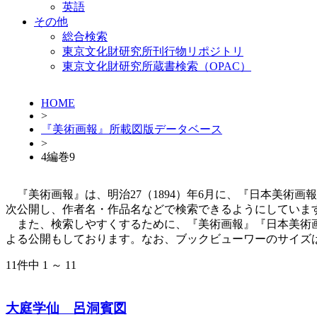
英語
その他
総合検索
東京文化財研究所刊行物リポジトリ
東京文化財研究所蔵書検索（OPAC）
HOME
>
『美術画報』所載図版データベース
>
4編巻9
『美術画報』は、明治27（1894）年6月に、『日本美術
次公開し、作者名・作品名などで検索できるようにしていま
また、検索しやすくするために、『美術画報』『日本美術画報
よる公開もしております。なお、ブックビューワーのサイズは一冊
11件中 1 ～ 11
大庭学仙 呂洞賓図