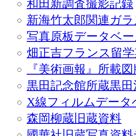
和田新調査撮影記録
新海竹太郎関連ガラ
写真原板データベー
畑正吉フランス留学
『美術画報』所載図
黒田記念館所蔵黒田
X線フィルムデータ
森岡柳蔵旧蔵資料
國華社旧蔵写真資料