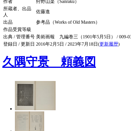
作者
狩野山楽（Sanraku）
所蔵者、出品
佐藤進
人
出品
参考品（Works of Old Masters）
作品受賞等級
出典 / 管理番号
美術画報 九編巻三（1901年5月5日） / 009-03
登録日 / 更新日
2016年2月5日 / 2023年7月18日(
更新履歴
)
久隅守景 頼義図