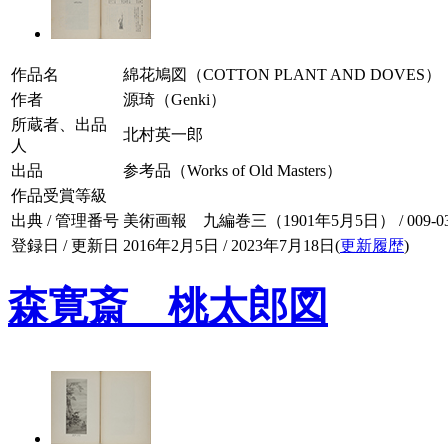
作品名
綿花鳩図（COTTON PLANT AND DOVES）
作者
源琦（Genki）
所蔵者、出品
北村英一郎
人
出品
参考品（Works of Old Masters）
作品受賞等級
出典 / 管理番号
美術画報 九編巻三（1901年5月5日） / 009-03
登録日 / 更新日
2016年2月5日 / 2023年7月18日(
更新履歴
)
森寛斎 桃太郎図