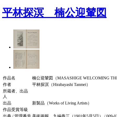
平林探溟 楠公迎輦図
作品名
楠公迎輦図（MASASHIGE WELCOMING THE AR
作者
平林探溟（Hirabayashi Tanmei）
所蔵者、出品
人
出品
新製品（Works of Living Artists）
作品受賞等級
出典 / 管理番号
美術画報 九編巻三（1901年5月5日） / 009-03