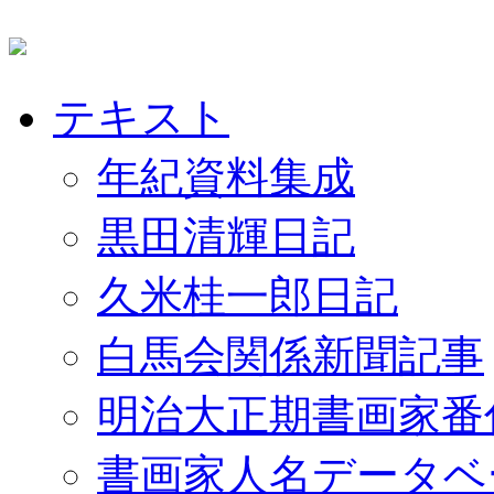
テキスト
年紀資料集成
黒田清輝日記
久米桂一郎日記
白馬会関係新聞記事
明治大正期書画家番
書画家人名データベ