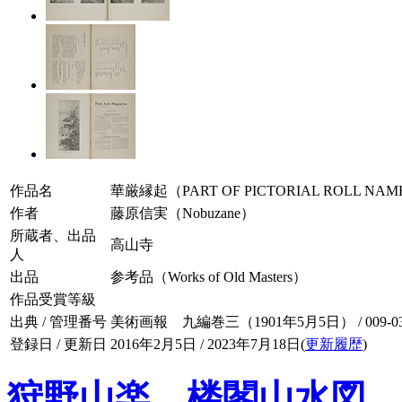
作品名
華厳縁起（PART OF PICTORIAL ROLL NA
作者
藤原信実（Nobuzane）
所蔵者、出品
高山寺
人
出品
参考品（Works of Old Masters）
作品受賞等級
出典 / 管理番号
美術画報 九編巻三（1901年5月5日） / 009-03
登録日 / 更新日
2016年2月5日 / 2023年7月18日(
更新履歴
)
狩野山楽 楼閣山水図