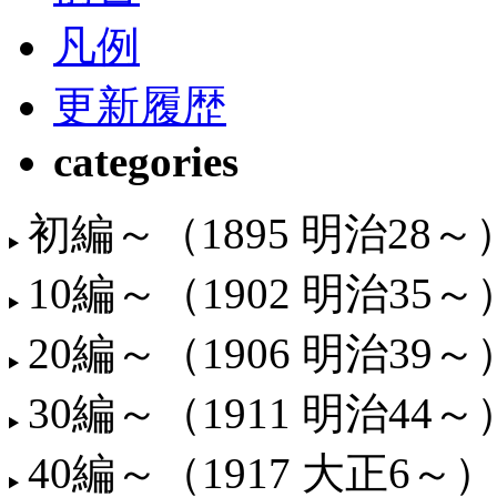
凡例
更新履歴
categories
初編～（1895 明治28～
10編～（1902 明治35～
20編～（1906 明治39～
30編～（1911 明治44～
40編～（1917 大正6～）