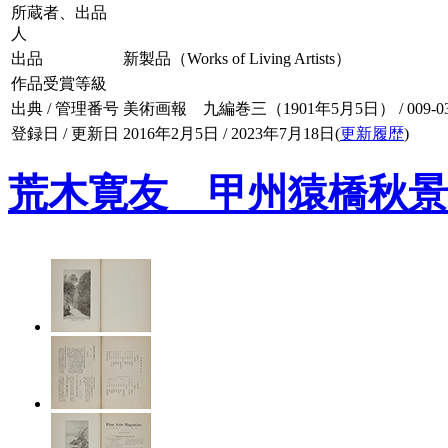
所蔵者、出品
人
出品
新製品（Works of Living Artists）
作品受賞等級
出典 / 管理番号
美術画報 九編巻三（1901年5月5日） / 009-03
登録日 / 更新日
2016年2月5日 / 2023年7月18日(
更新履歴
)
荒木寛友 甲州猿橋秋景