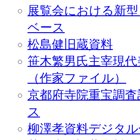
展覧会における新型
ベース
松島健旧蔵資料
笹木繁男氏主宰現代
（作家ファイル）
京都府寺院重宝調査
ス
柳澤孝資料デジタル