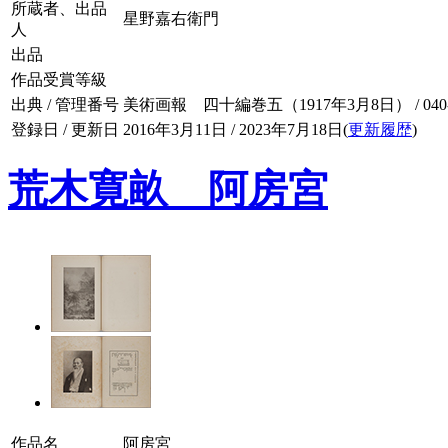
所蔵者、出品
星野嘉右衛門
人
出品
作品受賞等級
出典 / 管理番号
美術画報 四十編巻五（1917年3月8日） / 040-0
登録日 / 更新日
2016年3月11日 / 2023年7月18日(
更新履歴
)
荒木寛畝 阿房宮
作品名
阿房宮