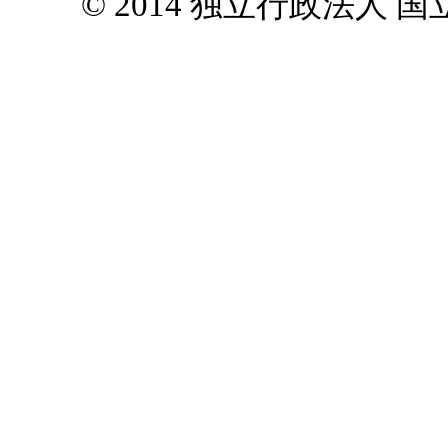
© 2014 独立行政法人