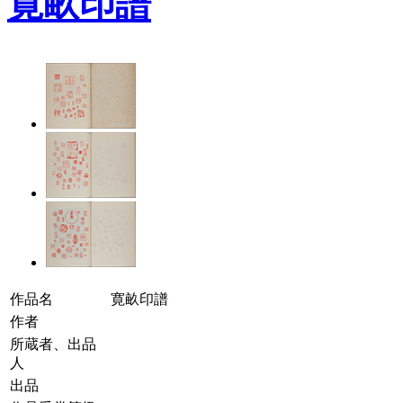
寛畝印譜
作品名
寛畝印譜
作者
所蔵者、出品
人
出品