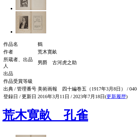
作品名
鶴
作者
荒木寛畝
所蔵者、出品
男爵 古河虎之助
人
出品
作品受賞等級
出典 / 管理番号
美術画報 四十編巻五（1917年3月8日） / 040-0
登録日 / 更新日
2016年3月11日 / 2023年7月18日(
更新履歴
)
荒木寛畝 孔雀