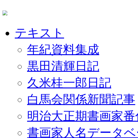
テキスト
年紀資料集成
黒田清輝日記
久米桂一郎日記
白馬会関係新聞記事
明治大正期書画家番
書画家人名データベ