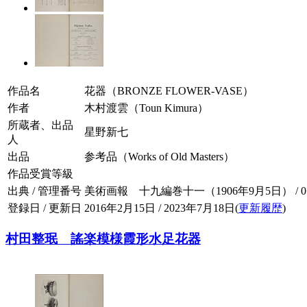
作品名
花器（BRONZE FLOWER-VASE）
作者
木村渡雲（Toun Kimura）
所蔵者、出品
星野新七
人
出品
参考品（Works of Old Masters）
作品受賞等級
出典 / 管理番号
美術画報 十九編巻十一（1906年9月5日） / 019-
登録日 / 更新日
2016年2月15日 / 2023年7月18日(
更新履歴
)
村田整珉 謠楽模様霞形水足花器