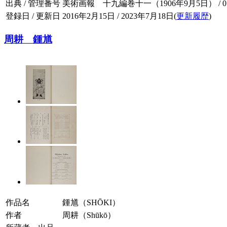
出典 / 管理番号
美術画報 十九編巻十一（1906年9月5日） / 019-
登録日 / 更新日
2016年2月15日 / 2023年7月18日(
更新履歴
)
周耕 鍾馗
作品名
鍾馗（SHŌKI）
作者
周耕（Shūkō）