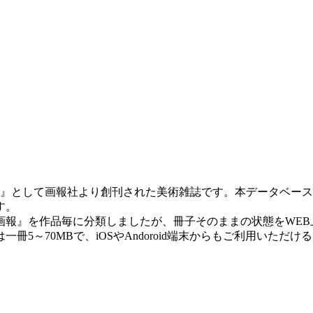
画報』として画報社より創刊された美術雑誌です。本データベー
す。
』を作品毎に分類しましたが、冊子そのままの状態をWEB上で
5～70MBで、iOSやAndoroid端末からもご利用いただ