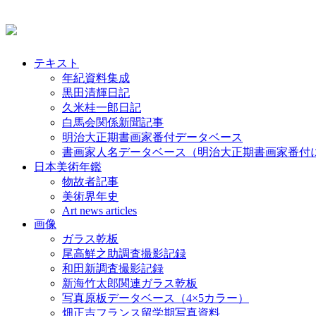
テキスト
年紀資料集成
黒田清輝日記
久米桂一郎日記
白馬会関係新聞記事
明治大正期書画家番付データベース
書画家人名データベース（明治大正期書画家番付
日本美術年鑑
物故者記事
美術界年史
Art news articles
画像
ガラス乾板
尾高鮮之助調査撮影記録
和田新調査撮影記録
新海竹太郎関連ガラス乾板
写真原板データベース（4×5カラー）
畑正吉フランス留学期写真資料