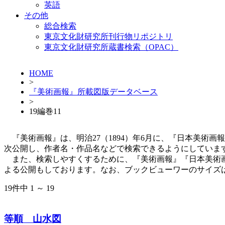
英語
その他
総合検索
東京文化財研究所刊行物リポジトリ
東京文化財研究所蔵書検索（OPAC）
HOME
>
『美術画報』所載図版データベース
>
19編巻11
『美術画報』は、明治27（1894）年6月に、『日本美術
次公開し、作者名・作品名などで検索できるようにしていま
また、検索しやすくするために、『美術画報』『日本美術画報
よる公開もしております。なお、ブックビューワーのサイズは一冊
19件中 1 ～ 19
等順 山水図