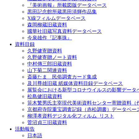
『美術画報』所載図版データベース
黒田記念館所蔵黒田清輝作品集
X線フィルムデータベース
森岡柳蔵旧蔵資料
國華社旧蔵写真資料データベース
今泉雄作『記事珠』
資料目録
久野健寄贈資料
久野健寄贈ノート資料
中村傳三郎旧蔵資料
山下菊二関連資料
斎藤たま 民俗調査カード集成
及川尊雄旧蔵 紙媒体資料目録データベース
展覧会における新型コロナウイルスの影響データ
松島健旧蔵資料
笹木繁男氏主宰現代美術資料センター寄贈資料（
京都府寺院重宝調査記録（赤松調書）データベー
柳澤孝資料デジタル化フィルム_リスト
菅沼貞三旧蔵資料
活動報告
日本語