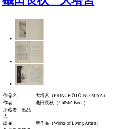
作品名
大塔宮（PRINCE ŌTŌ-NO-MIYA）
作者
磯田長秋（Chōshū Isoda）
所蔵者、出品
人
出品
新作品（Works of Living Artists）