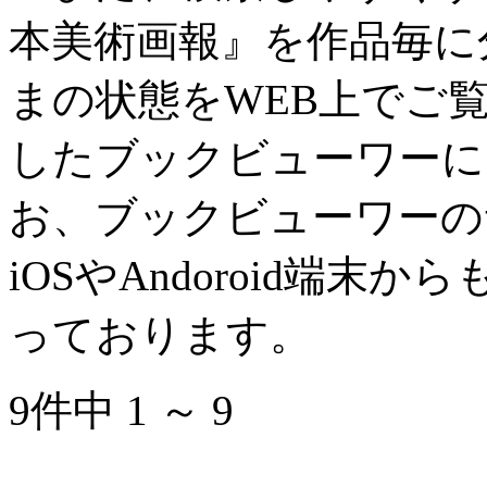
本美術画報』を作品毎に
まの状態をWEB上でご覧
したブックビューワーに
お、ブックビューワーのサ
iOSやAndoroid端
っております。
9件中 1 ～ 9