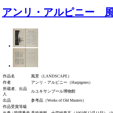
アンリ・アルピニー 
作品名
風景（LANDSCAPE）
作者
アンリ・アルピニー（Harpignies）
所蔵者、出品
ルユキサンブール博物館
人
出品
参考品（Works of Old Masters）
作品受賞等級
出典 / 管理番号
美術画報 十四編巻五（1903年12月11日） / 014-