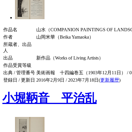
作品名
山水（COMPANION PAINTINGS OF LANDS
作者
山岡米華（Beika Yamaoka）
所蔵者、出品
人
出品
新作品（Works of Living Artists）
作品受賞等級
出典 / 管理番号
美術画報 十四編巻五（1903年12月11日） / 014-
登録日 / 更新日
2016年2月9日 / 2023年7月18日(
更新履歴
)
小堀鞆音 平治乱