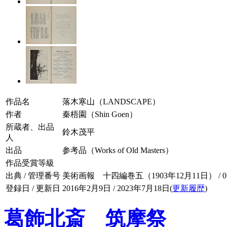
作品名
落木寒山（LANDSCAPE）
作者
秦梧園（Shin Goen）
所蔵者、出品
鈴木茂平
人
出品
参考品（Works of Old Masters）
作品受賞等級
出典 / 管理番号
美術画報 十四編巻五（1903年12月11日） / 014-
登録日 / 更新日
2016年2月9日 / 2023年7月18日(
更新履歴
)
葛飾北斎 筑摩祭