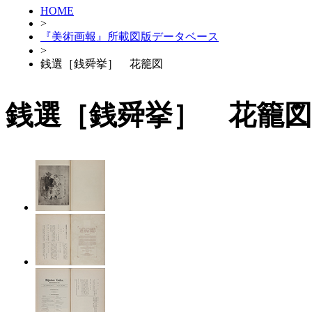
HOME
>
『美術画報』所載図版データベース
>
銭選［銭舜挙］ 花籠図
銭選［銭舜挙］ 花籠図