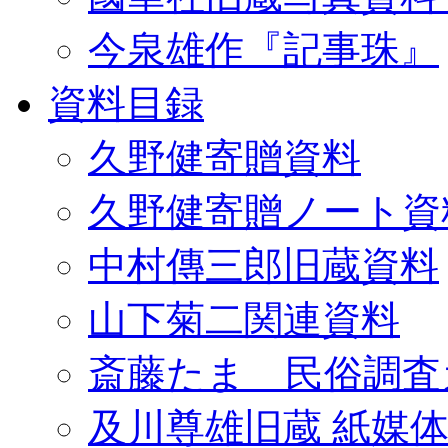
今泉雄作『記事珠』
資料目録
久野健寄贈資料
久野健寄贈ノート資
中村傳三郎旧蔵資料
山下菊二関連資料
斎藤たま 民俗調査
及川尊雄旧蔵 紙媒