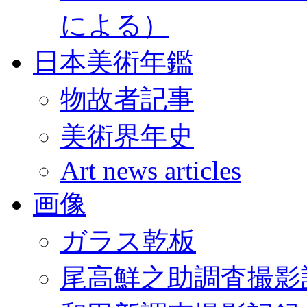
による）
日本美術年鑑
物故者記事
美術界年史
Art news articles
画像
ガラス乾板
尾高鮮之助調査撮影