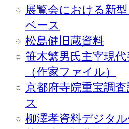
展覧会における新型
ベース
松島健旧蔵資料
笹木繁男氏主宰現代
（作家ファイル）
京都府寺院重宝調査
ス
柳澤孝資料デジタル