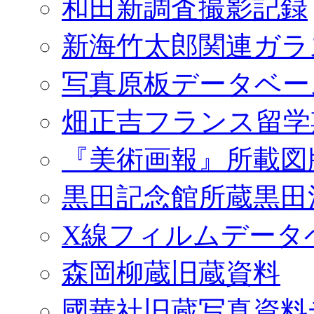
和田新調査撮影記録
新海竹太郎関連ガラ
写真原板データベー
畑正吉フランス留学
『美術画報』所載図
黒田記念館所蔵黒田
X線フィルムデータ
森岡柳蔵旧蔵資料
國華社旧蔵写真資料