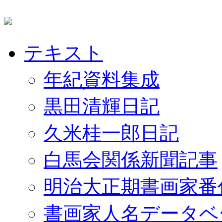
テキスト
年紀資料集成
黒田清輝日記
久米桂一郎日記
白馬会関係新聞記事
明治大正期書画家番
書画家人名データベ