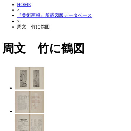
HOME
>
『美術画報』所載図版データベース
>
周文 竹に鶴図
周文 竹に鶴図