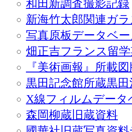
和田新調査撮影記録
新海竹太郎関連ガラ
写真原板データベー
畑正吉フランス留学
『美術画報』所載図
黒田記念館所蔵黒田
X線フィルムデータ
森岡柳蔵旧蔵資料
國華社旧蔵写真資料