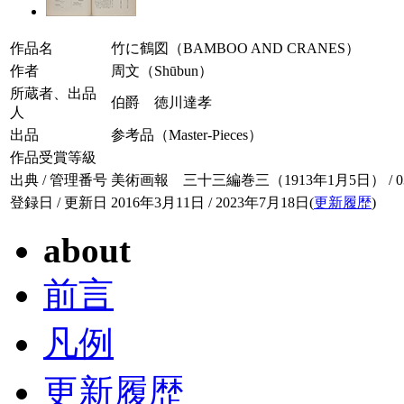
作品名
竹に鶴図（BAMBOO AND CRANES）
作者
周文（Shūbun）
所蔵者、出品
伯爵 徳川達孝
人
出品
参考品（Master-Pieces）
作品受賞等級
出典 / 管理番号
美術画報 三十三編巻三（1913年1月5日） / 033-
登録日 / 更新日
2016年3月11日 / 2023年7月18日(
更新履歴
)
about
前言
凡例
更新履歴