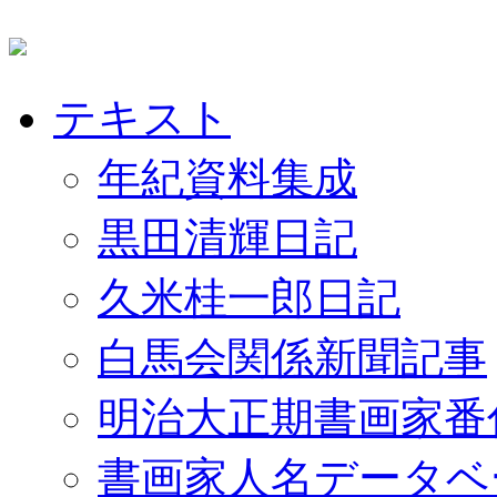
テキスト
年紀資料集成
黒田清輝日記
久米桂一郎日記
白馬会関係新聞記事
明治大正期書画家番
書画家人名データベ