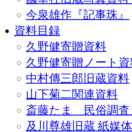
今泉雄作『記事珠』
資料目録
久野健寄贈資料
久野健寄贈ノート資
中村傳三郎旧蔵資料
山下菊二関連資料
斎藤たま 民俗調査
及川尊雄旧蔵 紙媒