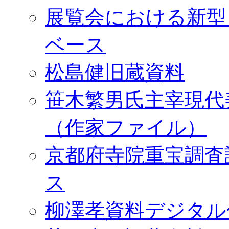
展覧会における新型
ベース
松島健旧蔵資料
笹木繁男氏主宰現代
（作家ファイル）
京都府寺院重宝調査
ス
柳澤孝資料デジタル