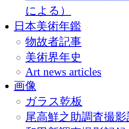
による）
日本美術年鑑
物故者記事
美術界年史
Art news articles
画像
ガラス乾板
尾高鮮之助調査撮影