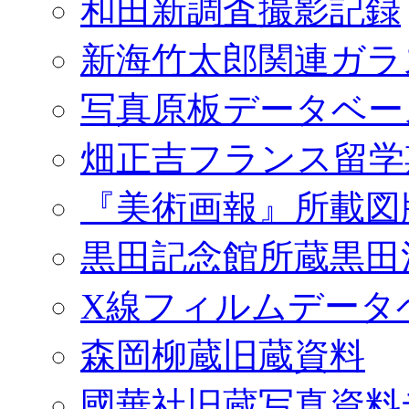
和田新調査撮影記録
新海竹太郎関連ガラ
写真原板データベー
畑正吉フランス留学
『美術画報』所載図
黒田記念館所蔵黒田
X線フィルムデータ
森岡柳蔵旧蔵資料
國華社旧蔵写真資料