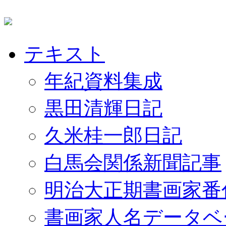
テキスト
年紀資料集成
黒田清輝日記
久米桂一郎日記
白馬会関係新聞記事
明治大正期書画家番
書画家人名データベ