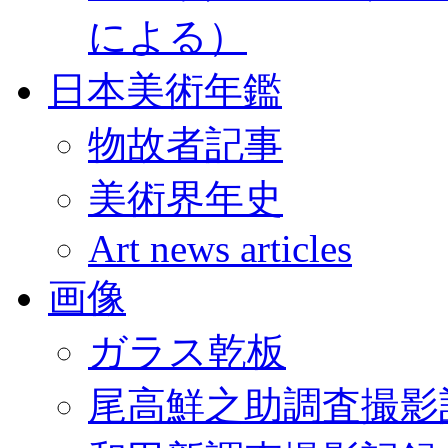
による）
日本美術年鑑
物故者記事
美術界年史
Art news articles
画像
ガラス乾板
尾高鮮之助調査撮影