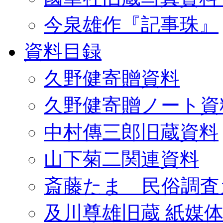
今泉雄作『記事珠』
資料目録
久野健寄贈資料
久野健寄贈ノート資
中村傳三郎旧蔵資料
山下菊二関連資料
斎藤たま 民俗調査
及川尊雄旧蔵 紙媒