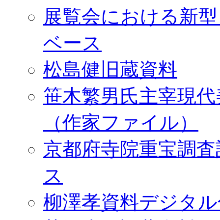
展覧会における新型
ベース
松島健旧蔵資料
笹木繁男氏主宰現代
（作家ファイル）
京都府寺院重宝調査
ス
柳澤孝資料デジタル