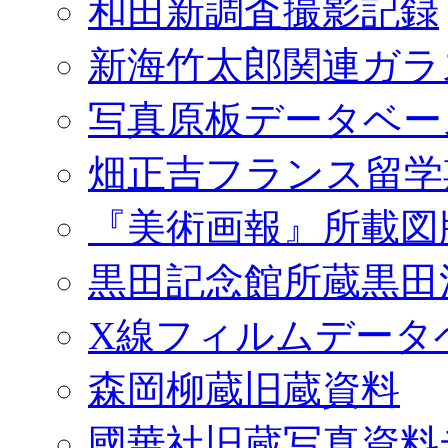
和田新調査撮影記録
新海竹太郎関連ガラ
写真原板データベー
畑正吉フランス留学
『美術画報』所載図
黒田記念館所蔵黒田
X線フィルムデータ
森岡柳蔵旧蔵資料
國華社旧蔵写真資料