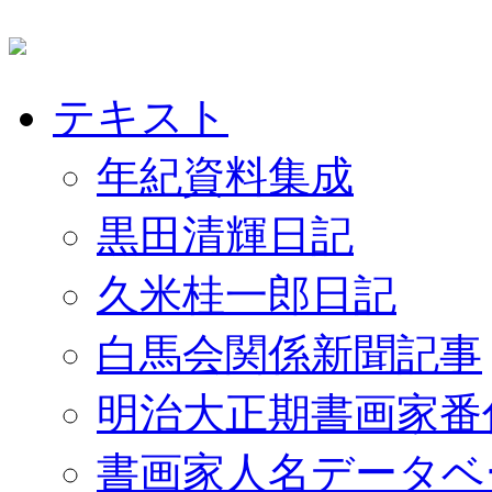
テキスト
年紀資料集成
黒田清輝日記
久米桂一郎日記
白馬会関係新聞記事
明治大正期書画家番
書画家人名データベ