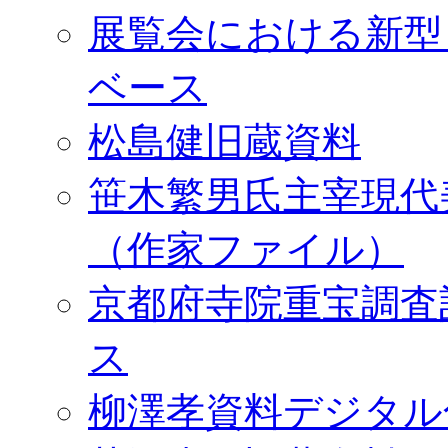
展覧会における新型
ベース
松島健旧蔵資料
笹木繁男氏主宰現代
（作家ファイル）
京都府寺院重宝調査
ス
柳澤孝資料デジタル