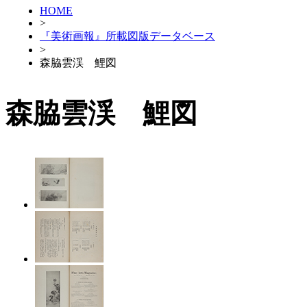
HOME
>
『美術画報』所載図版データベース
>
森脇雲渓 鯉図
森脇雲渓 鯉図