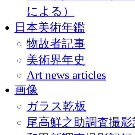
による）
日本美術年鑑
物故者記事
美術界年史
Art news articles
画像
ガラス乾板
尾高鮮之助調査撮影