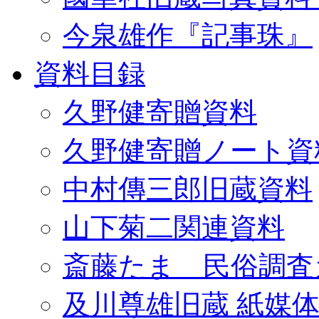
今泉雄作『記事珠』
資料目録
久野健寄贈資料
久野健寄贈ノート資
中村傳三郎旧蔵資料
山下菊二関連資料
斎藤たま 民俗調査
及川尊雄旧蔵 紙媒