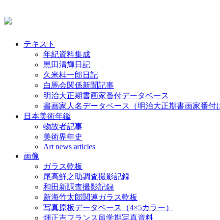
テキスト
年紀資料集成
黒田清輝日記
久米桂一郎日記
白馬会関係新聞記事
明治大正期書画家番付データベース
書画家人名データベース（明治大正期書画家番付
日本美術年鑑
物故者記事
美術界年史
Art news articles
画像
ガラス乾板
尾高鮮之助調査撮影記録
和田新調査撮影記録
新海竹太郎関連ガラス乾板
写真原板データベース（4×5カラー）
畑正吉フランス留学期写真資料