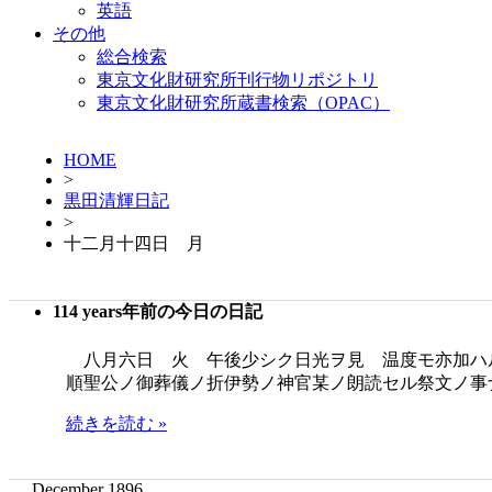
英語
その他
総合検索
東京文化財研究所刊行物リポジトリ
東京文化財研究所蔵書検索（OPAC）
HOME
>
黒田清輝日記
>
十二月十四日 月
114 years年前の今日の日記
八月六日 火 午後少シク日光ヲ見 温度モ亦加ハ
順聖公ノ御葬儀ノ折伊勢ノ神官某ノ朗読セル祭文ノ事
続きを読む »
December 1896