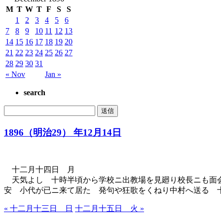
M
T
W
T
F
S
S
1
2
3
4
5
6
7
8
9
10
11
12
13
14
15
16
17
18
19
20
21
22
23
24
25
26
27
28
29
30
31
« Nov
Jan »
search
1896（明治29） 年12月14日
十二月十四日 月
天気よし 十時半頃から学校ニ出教場を見廻り校長ニも面会
安 小代が已ニ来て居た 発句や狂歌をくねり中村へ送る 
« 十二月十三日 日
十二月十五日 火 »