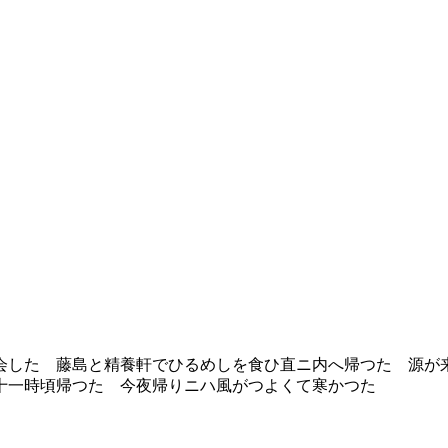
した 藤島と精養軒でひるめしを食ひ直ニ内へ帰つた 源が来て
十一時頃帰つた 今夜帰りニハ風がつよくて寒かつた