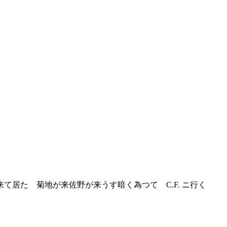
居た 菊地が来佐野が来うす暗く為つて C.F. ニ行く