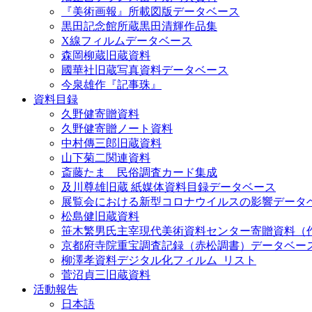
『美術画報』所載図版データベース
黒田記念館所蔵黒田清輝作品集
X線フィルムデータベース
森岡柳蔵旧蔵資料
國華社旧蔵写真資料データベース
今泉雄作『記事珠』
資料目録
久野健寄贈資料
久野健寄贈ノート資料
中村傳三郎旧蔵資料
山下菊二関連資料
斎藤たま 民俗調査カード集成
及川尊雄旧蔵 紙媒体資料目録データベース
展覧会における新型コロナウイルスの影響データ
松島健旧蔵資料
笹木繁男氏主宰現代美術資料センター寄贈資料（
京都府寺院重宝調査記録（赤松調書）データベー
柳澤孝資料デジタル化フィルム_リスト
菅沼貞三旧蔵資料
活動報告
日本語