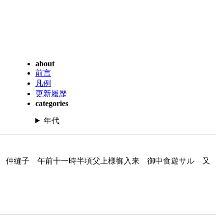
about
前言
凡例
更新履歴
categories
年代
 仲縫子 午前十一時半頃父上様御入来 御中食遊サル 又