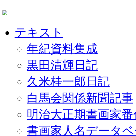
テキスト
年紀資料集成
黒田清輝日記
久米桂一郎日記
白馬会関係新聞記事
明治大正期書画家番
書画家人名データベ