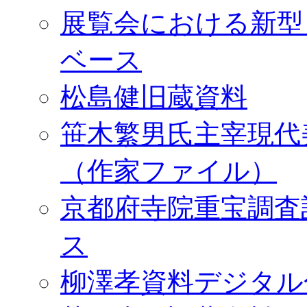
展覧会における新型
ベース
松島健旧蔵資料
笹木繁男氏主宰現代
（作家ファイル）
京都府寺院重宝調査
ス
柳澤孝資料デジタル