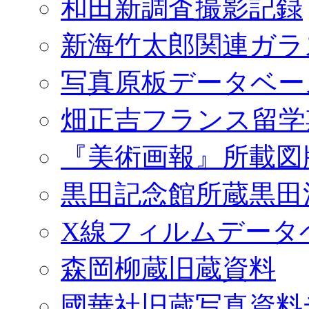
和田新調査撮影記録
新海竹太郎関連ガラ
写真原板データベー
畑正吉フランス留学
『美術画報』所載図
黒田記念館所蔵黒田
X線フィルムデータ
森岡柳蔵旧蔵資料
國華社旧蔵写真資料