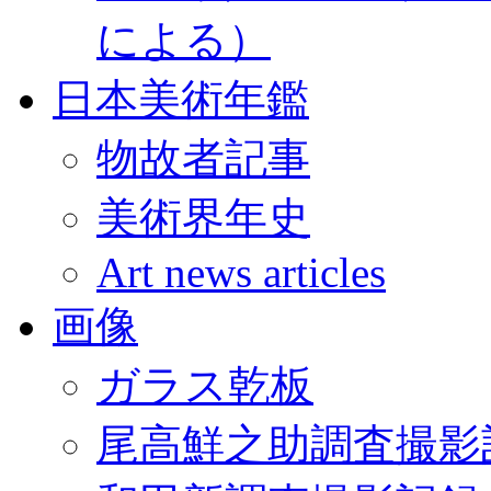
による）
日本美術年鑑
物故者記事
美術界年史
Art news articles
画像
ガラス乾板
尾高鮮之助調査撮影