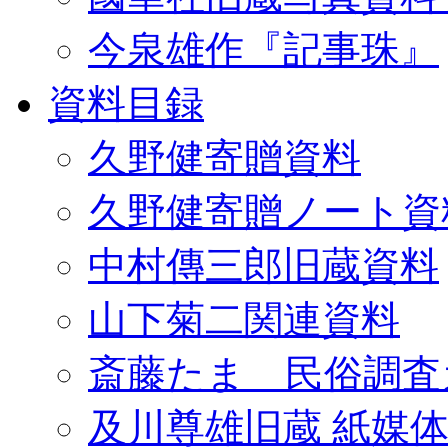
今泉雄作『記事珠』
資料目録
久野健寄贈資料
久野健寄贈ノート資
中村傳三郎旧蔵資料
山下菊二関連資料
斎藤たま 民俗調査
及川尊雄旧蔵 紙媒