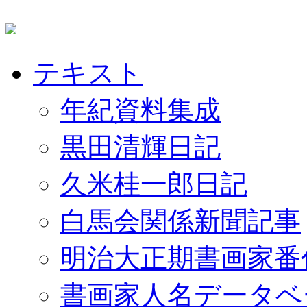
テキスト
年紀資料集成
黒田清輝日記
久米桂一郎日記
白馬会関係新聞記事
明治大正期書画家番
書画家人名データベ