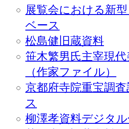
展覧会における新型
ベース
松島健旧蔵資料
笹木繁男氏主宰現代
（作家ファイル）
京都府寺院重宝調査
ス
柳澤孝資料デジタル