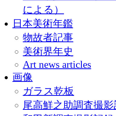
による）
日本美術年鑑
物故者記事
美術界年史
Art news articles
画像
ガラス乾板
尾高鮮之助調査撮影