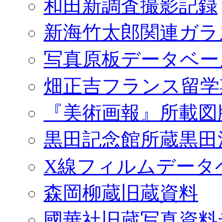
和田新調査撮影記録
新海竹太郎関連ガラ
写真原板データベー
畑正吉フランス留学
『美術画報』所載図
黒田記念館所蔵黒田
X線フィルムデータ
森岡柳蔵旧蔵資料
國華社旧蔵写真資料