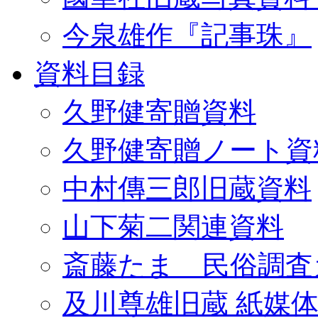
今泉雄作『記事珠』
資料目録
久野健寄贈資料
久野健寄贈ノート資
中村傳三郎旧蔵資料
山下菊二関連資料
斎藤たま 民俗調査
及川尊雄旧蔵 紙媒