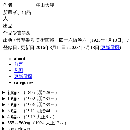
作者
横山大観
所蔵者、出品
人
出品
作品受賞等級
出典 / 管理番号
美術画報 四十六編巻六（1923年4月18日） / 046
登録日 / 更新日
2016年3月11日 / 2023年7月18日(
更新履歴
)
about
前言
凡例
更新履歴
categories
初編～（1895 明治28～）
10編～（1902 明治35～）
20編～（1906 明治39～）
30編～（1911 明治44～）
40編～（1917 大正6～）
555～560号（1924 大正13～）
book viewer