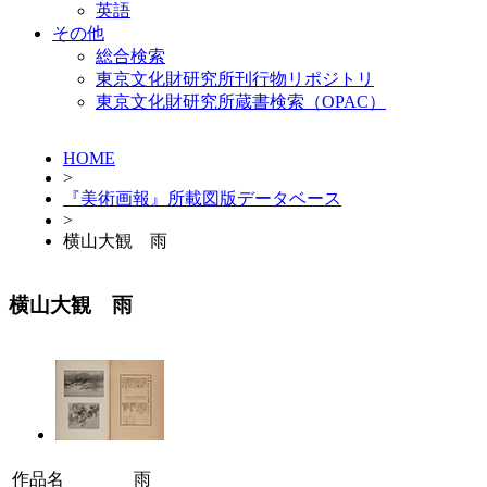
英語
その他
総合検索
東京文化財研究所刊行物リポジトリ
東京文化財研究所蔵書検索（OPAC）
HOME
>
『美術画報』所載図版データベース
>
横山大観 雨
横山大観 雨
作品名
雨