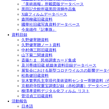
『美術画報』所載図版データベース
黒田記念館所蔵黒田清輝作品集
X線フィルムデータベース
森岡柳蔵旧蔵資料
國華社旧蔵写真資料データベース
今泉雄作『記事珠』
資料目録
久野健寄贈資料
久野健寄贈ノート資料
中村傳三郎旧蔵資料
山下菊二関連資料
斎藤たま 民俗調査カード集成
及川尊雄旧蔵 紙媒体資料目録データベース
展覧会における新型コロナウイルスの影響データ
松島健旧蔵資料
笹木繁男氏主宰現代美術資料センター寄贈資料（
京都府寺院重宝調査記録（赤松調書）データベー
柳澤孝資料デジタル化フィルム_リスト
菅沼貞三旧蔵資料
活動報告
日本語