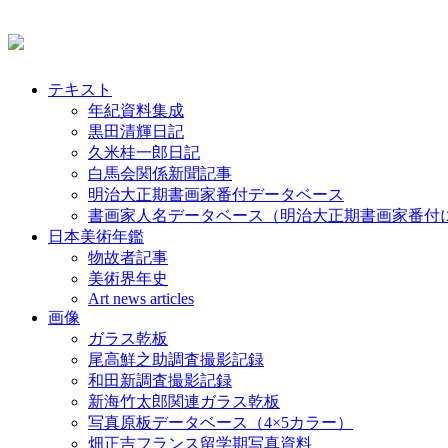
テキスト
年紀資料集成
黒田清輝日記
久米桂一郎日記
白馬会関係新聞記事
明治大正期書画家番付データベース
書画家人名データベース（明治大正期書画家番付
日本美術年鑑
物故者記事
美術界年史
Art news articles
画像
ガラス乾板
尾高鮮之助調査撮影記録
和田新調査撮影記録
新海竹太郎関連ガラス乾板
写真原板データベース（4×5カラー）
畑正吉フランス留学期写真資料