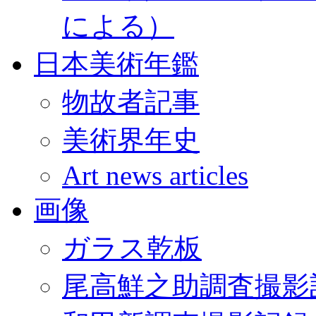
による）
日本美術年鑑
物故者記事
美術界年史
Art news articles
画像
ガラス乾板
尾高鮮之助調査撮影