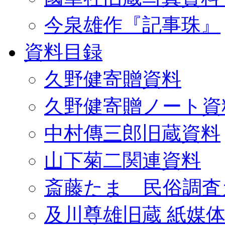
今泉雄作『記事珠』
資料目録
久野健寄贈資料
久野健寄贈ノート資
中村傳三郎旧蔵資料
山下菊二関連資料
斎藤たま 民俗調査
及川尊雄旧蔵 紙媒