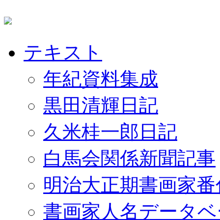
テキスト
年紀資料集成
黒田清輝日記
久米桂一郎日記
白馬会関係新聞記事
明治大正期書画家番
書画家人名データベ