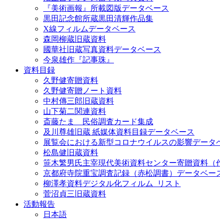
『美術画報』所載図版データベース
黒田記念館所蔵黒田清輝作品集
X線フィルムデータベース
森岡柳蔵旧蔵資料
國華社旧蔵写真資料データベース
今泉雄作『記事珠』
資料目録
久野健寄贈資料
久野健寄贈ノート資料
中村傳三郎旧蔵資料
山下菊二関連資料
斎藤たま 民俗調査カード集成
及川尊雄旧蔵 紙媒体資料目録データベース
展覧会における新型コロナウイルスの影響データ
松島健旧蔵資料
笹木繁男氏主宰現代美術資料センター寄贈資料（
京都府寺院重宝調査記録（赤松調書）データベー
柳澤孝資料デジタル化フィルム_リスト
菅沼貞三旧蔵資料
活動報告
日本語