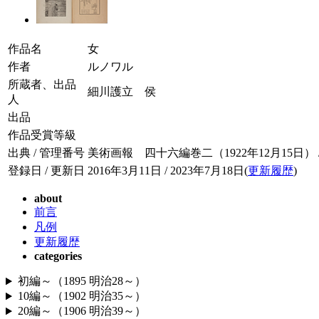
作品名
女
作者
ルノワル
所蔵者、出品
細川護立 侯
人
出品
作品受賞等級
出典 / 管理番号
美術画報 四十六編巻二（1922年12月15日） / 04
登録日 / 更新日
2016年3月11日 / 2023年7月18日(
更新履歴
)
about
前言
凡例
更新履歴
categories
初編～（1895 明治28～）
10編～（1902 明治35～）
20編～（1906 明治39～）