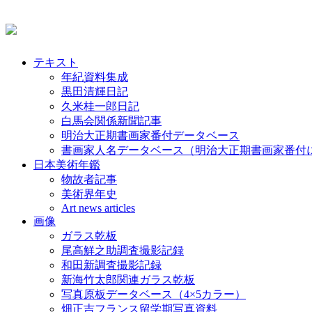
テキスト
年紀資料集成
黒田清輝日記
久米桂一郎日記
白馬会関係新聞記事
明治大正期書画家番付データベース
書画家人名データベース（明治大正期書画家番付
日本美術年鑑
物故者記事
美術界年史
Art news articles
画像
ガラス乾板
尾高鮮之助調査撮影記録
和田新調査撮影記録
新海竹太郎関連ガラス乾板
写真原板データベース（4×5カラー）
畑正吉フランス留学期写真資料