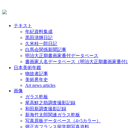
テキスト
年紀資料集成
黒田清輝日記
久米桂一郎日記
白馬会関係新聞記事
明治大正期書画家番付データベース
書画家人名データベース（明治大正期書画家番付
日本美術年鑑
物故者記事
美術界年史
Art news articles
画像
ガラス乾板
尾高鮮之助調査撮影記録
和田新調査撮影記録
新海竹太郎関連ガラス乾板
写真原板データベース（4×5カラー）
畑正吉フランス留学期写真資料