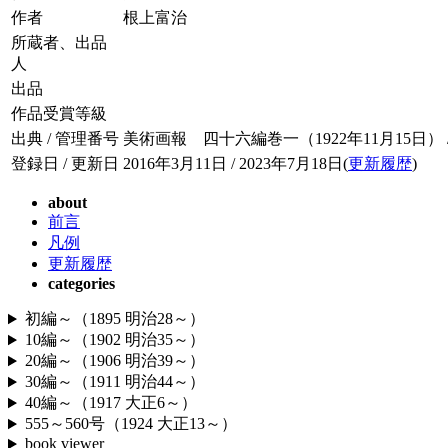
作者
根上富治
所蔵者、出品
人
出品
作品受賞等級
出典 / 管理番号
美術画報 四十六編巻一（1922年11月15日） / 04
登録日 / 更新日
2016年3月11日 / 2023年7月18日(
更新履歴
)
about
前言
凡例
更新履歴
categories
初編～（1895 明治28～）
10編～（1902 明治35～）
20編～（1906 明治39～）
30編～（1911 明治44～）
40編～（1917 大正6～）
555～560号（1924 大正13～）
book viewer