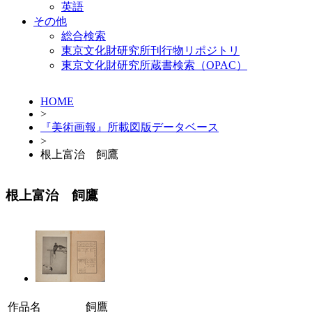
英語
その他
総合検索
東京文化財研究所刊行物リポジトリ
東京文化財研究所蔵書検索（OPAC）
HOME
>
『美術画報』所載図版データベース
>
根上富治 飼鷹
根上富治 飼鷹
作品名
飼鷹