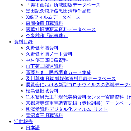
『美術画報』所載図版データベース
黒田記念館所蔵黒田清輝作品集
X線フィルムデータベース
森岡柳蔵旧蔵資料
國華社旧蔵写真資料データベース
今泉雄作『記事珠』
資料目録
久野健寄贈資料
久野健寄贈ノート資料
中村傳三郎旧蔵資料
山下菊二関連資料
斎藤たま 民俗調査カード集成
及川尊雄旧蔵 紙媒体資料目録データベース
展覧会における新型コロナウイルスの影響データ
松島健旧蔵資料
笹木繁男氏主宰現代美術資料センター寄贈資料（
京都府寺院重宝調査記録（赤松調書）データベー
柳澤孝資料デジタル化フィルム_リスト
菅沼貞三旧蔵資料
活動報告
日本語