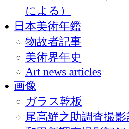
による）
日本美術年鑑
物故者記事
美術界年史
Art news articles
画像
ガラス乾板
尾高鮮之助調査撮影