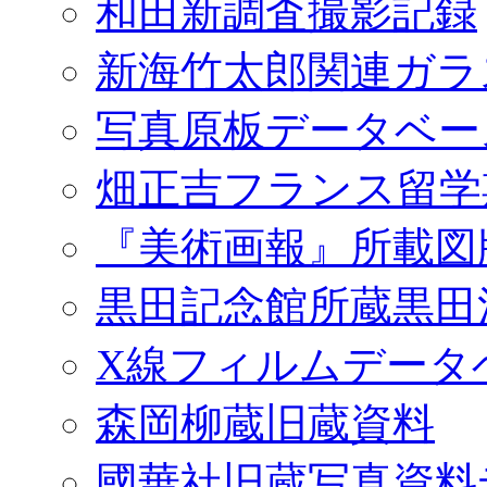
和田新調査撮影記録
新海竹太郎関連ガラ
写真原板データベー
畑正吉フランス留学
『美術画報』所載図
黒田記念館所蔵黒田
X線フィルムデータ
森岡柳蔵旧蔵資料
國華社旧蔵写真資料