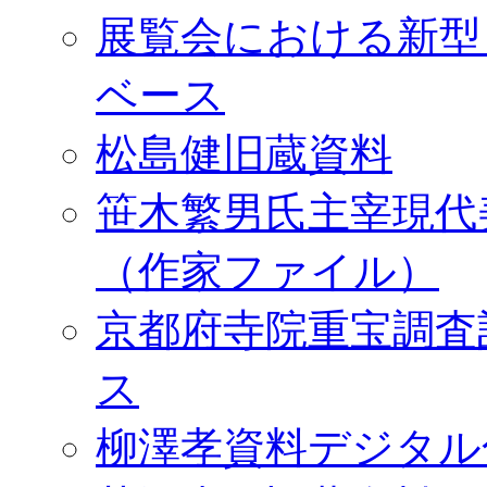
展覧会における新型
ベース
松島健旧蔵資料
笹木繁男氏主宰現代
（作家ファイル）
京都府寺院重宝調査
ス
柳澤孝資料デジタル