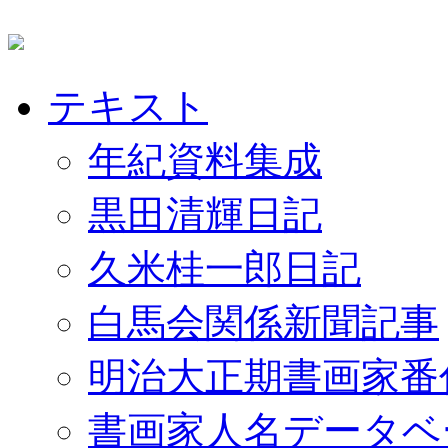
テキスト
年紀資料集成
黒田清輝日記
久米桂一郎日記
白馬会関係新聞記事
明治大正期書画家番
書画家人名データベ