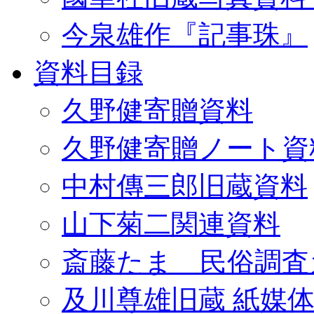
今泉雄作『記事珠』
資料目録
久野健寄贈資料
久野健寄贈ノート資
中村傳三郎旧蔵資料
山下菊二関連資料
斎藤たま 民俗調査
及川尊雄旧蔵 紙媒