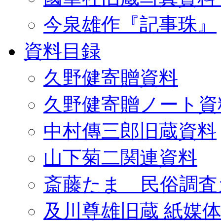
今泉雄作『記事珠』
資料目録
久野健寄贈資料
久野健寄贈ノート資
中村傳三郎旧蔵資料
山下菊二関連資料
斎藤たま 民俗調査
及川尊雄旧蔵 紙媒