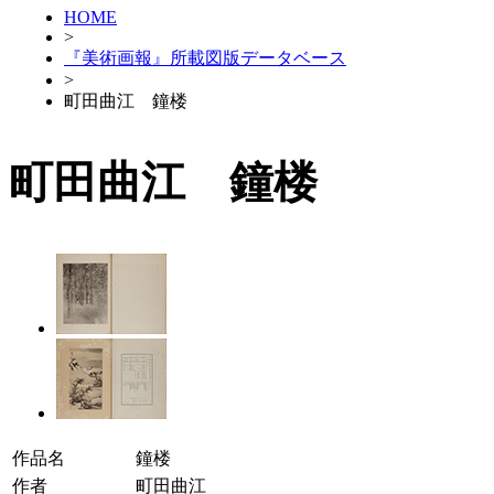
HOME
>
『美術画報』所載図版データベース
>
町田曲江 鐘楼
町田曲江 鐘楼
作品名
鐘楼
作者
町田曲江