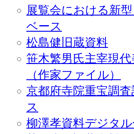
展覧会における新型
ベース
松島健旧蔵資料
笹木繁男氏主宰現代
（作家ファイル）
京都府寺院重宝調査
ス
柳澤孝資料デジタル