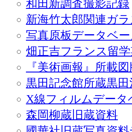
和田新調査撮影記録
新海竹太郎関連ガラ
写真原板データベー
畑正吉フランス留学
『美術画報』所載図
黒田記念館所蔵黒田
X線フィルムデータ
森岡柳蔵旧蔵資料
國華社旧蔵写真資料