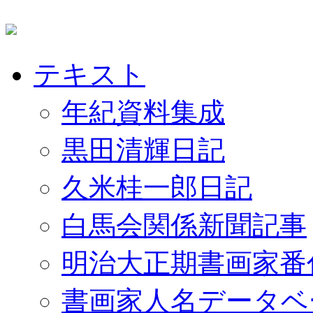
テキスト
年紀資料集成
黒田清輝日記
久米桂一郎日記
白馬会関係新聞記事
明治大正期書画家番
書画家人名データベ