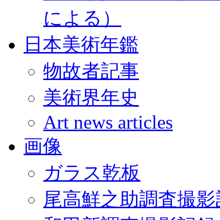
による）
日本美術年鑑
物故者記事
美術界年史
Art news articles
画像
ガラス乾板
尾高鮮之助調査撮影