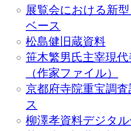
展覧会における新型
ベース
松島健旧蔵資料
笹木繁男氏主宰現代
（作家ファイル）
京都府寺院重宝調査
ス
柳澤孝資料デジタル