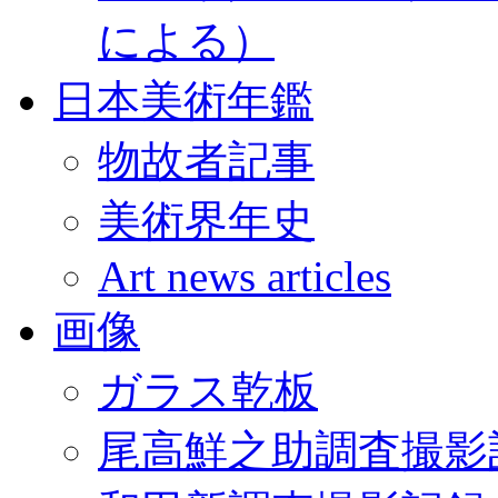
による）
日本美術年鑑
物故者記事
美術界年史
Art news articles
画像
ガラス乾板
尾高鮮之助調査撮影