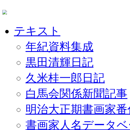
テキスト
年紀資料集成
黒田清輝日記
久米桂一郎日記
白馬会関係新聞記事
明治大正期書画家番
書画家人名データベ