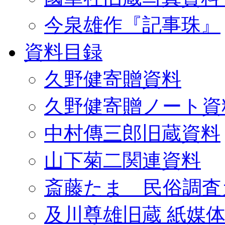
今泉雄作『記事珠』
資料目録
久野健寄贈資料
久野健寄贈ノート資
中村傳三郎旧蔵資料
山下菊二関連資料
斎藤たま 民俗調査
及川尊雄旧蔵 紙媒