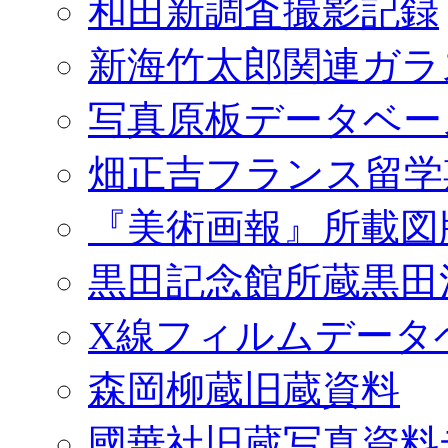
和田新調査撮影記録
新海竹太郎関連ガラ
写真原板データベー
畑正吉フランス留学
『美術画報』所載図
黒田記念館所蔵黒田
X線フィルムデータ
森岡柳蔵旧蔵資料
國華社旧蔵写真資料