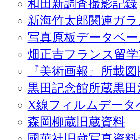
和田新調査撮影記録
新海竹太郎関連ガラ
写真原板データベー
畑正吉フランス留学
『美術画報』所載図
黒田記念館所蔵黒田
X線フィルムデータ
森岡柳蔵旧蔵資料
國華社旧蔵写真資料