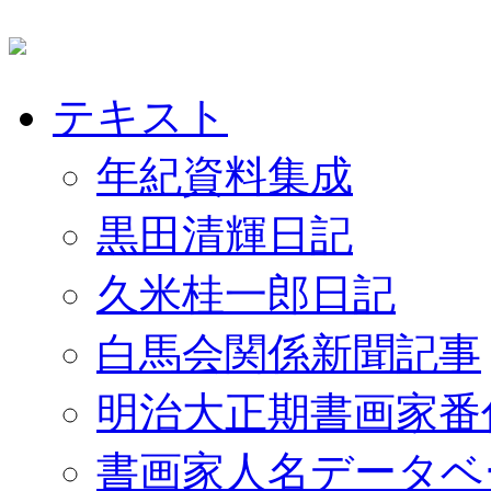
テキスト
年紀資料集成
黒田清輝日記
久米桂一郎日記
白馬会関係新聞記事
明治大正期書画家番
書画家人名データベ