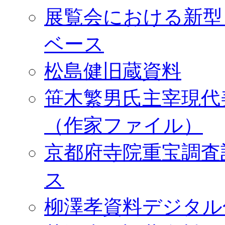
展覧会における新型
ベース
松島健旧蔵資料
笹木繁男氏主宰現代
（作家ファイル）
京都府寺院重宝調査
ス
柳澤孝資料デジタル