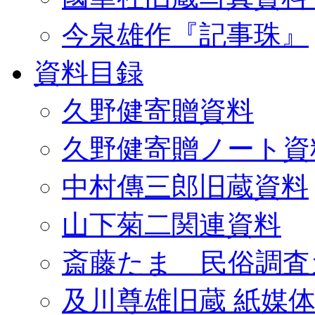
今泉雄作『記事珠』
資料目録
久野健寄贈資料
久野健寄贈ノート資
中村傳三郎旧蔵資料
山下菊二関連資料
斎藤たま 民俗調査
及川尊雄旧蔵 紙媒