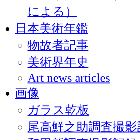
による）
日本美術年鑑
物故者記事
美術界年史
Art news articles
画像
ガラス乾板
尾高鮮之助調査撮影