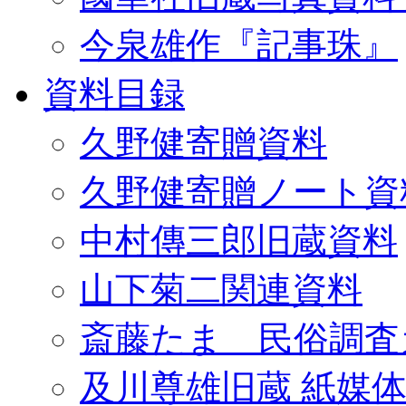
今泉雄作『記事珠』
資料目録
久野健寄贈資料
久野健寄贈ノート資
中村傳三郎旧蔵資料
山下菊二関連資料
斎藤たま 民俗調査
及川尊雄旧蔵 紙媒