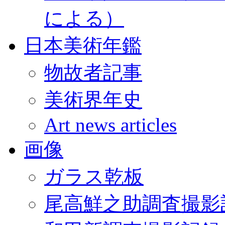
による）
日本美術年鑑
物故者記事
美術界年史
Art news articles
画像
ガラス乾板
尾高鮮之助調査撮影