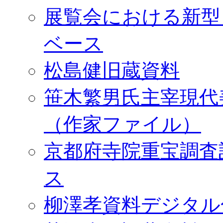
展覧会における新型
ベース
松島健旧蔵資料
笹木繁男氏主宰現代
（作家ファイル）
京都府寺院重宝調査
ス
柳澤孝資料デジタル