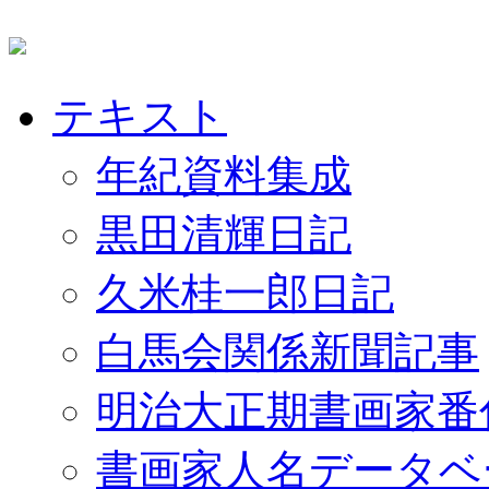
テキスト
年紀資料集成
黒田清輝日記
久米桂一郎日記
白馬会関係新聞記事
明治大正期書画家番
書画家人名データベ