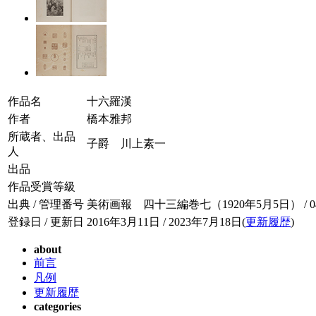
作品名
十六羅漢
作者
橋本雅邦
所蔵者、出品
子爵 川上素一
人
出品
作品受賞等級
出典 / 管理番号
美術画報 四十三編巻七（1920年5月5日） / 043-
登録日 / 更新日
2016年3月11日 / 2023年7月18日(
更新履歴
)
about
前言
凡例
更新履歴
categories