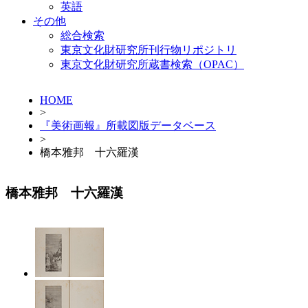
英語
その他
総合検索
東京文化財研究所刊行物リポジトリ
東京文化財研究所蔵書検索（OPAC）
HOME
>
『美術画報』所載図版データベース
>
橋本雅邦 十六羅漢
橋本雅邦 十六羅漢