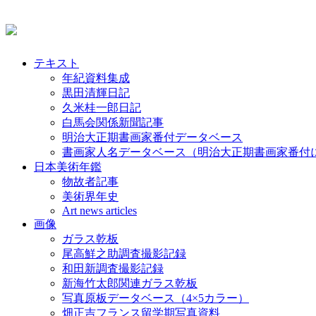
テキスト
年紀資料集成
黒田清輝日記
久米桂一郎日記
白馬会関係新聞記事
明治大正期書画家番付データベース
書画家人名データベース（明治大正期書画家番付
日本美術年鑑
物故者記事
美術界年史
Art news articles
画像
ガラス乾板
尾高鮮之助調査撮影記録
和田新調査撮影記録
新海竹太郎関連ガラス乾板
写真原板データベース（4×5カラー）
畑正吉フランス留学期写真資料