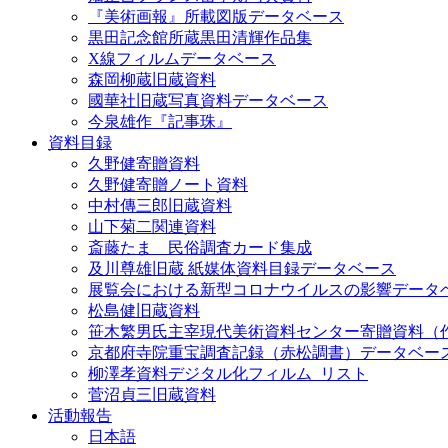
『美術画報』所載図版データベース
黒田記念館所蔵黒田清輝作品集
X線フィルムデータベース
森岡柳蔵旧蔵資料
國華社旧蔵写真資料データベース
今泉雄作『記事珠』
資料目録
久野健寄贈資料
久野健寄贈ノート資料
中村傳三郎旧蔵資料
山下菊二関連資料
斎藤たま 民俗調査カード集成
及川尊雄旧蔵 紙媒体資料目録データベース
展覧会における新型コロナウイルスの影響データ
松島健旧蔵資料
笹木繁男氏主宰現代美術資料センター寄贈資料（
京都府寺院重宝調査記録（赤松調書）データベー
柳澤孝資料デジタル化フィルム_リスト
菅沼貞三旧蔵資料
活動報告
日本語