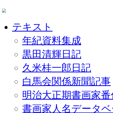
テキスト
年紀資料集成
黒田清輝日記
久米桂一郎日記
白馬会関係新聞記事
明治大正期書画家番
書画家人名データベ