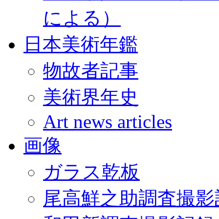
による）
日本美術年鑑
物故者記事
美術界年史
Art news articles
画像
ガラス乾板
尾高鮮之助調査撮影