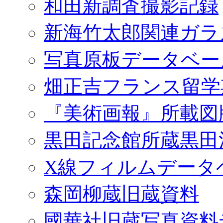
和田新調査撮影記録
新海竹太郎関連ガラ
写真原板データベー
畑正吉フランス留学
『美術画報』所載図
黒田記念館所蔵黒田
X線フィルムデータ
森岡柳蔵旧蔵資料
國華社旧蔵写真資料