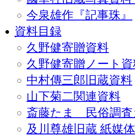
今泉雄作『記事珠』
資料目録
久野健寄贈資料
久野健寄贈ノート資
中村傳三郎旧蔵資料
山下菊二関連資料
斎藤たま 民俗調査
及川尊雄旧蔵 紙媒