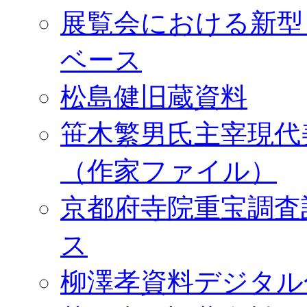
展覧会における新型
ベース
松島健旧蔵資料
笹木繁男氏主宰現代
（作家ファイル）
京都府寺院重宝調査
ス
柳澤孝資料デジタル